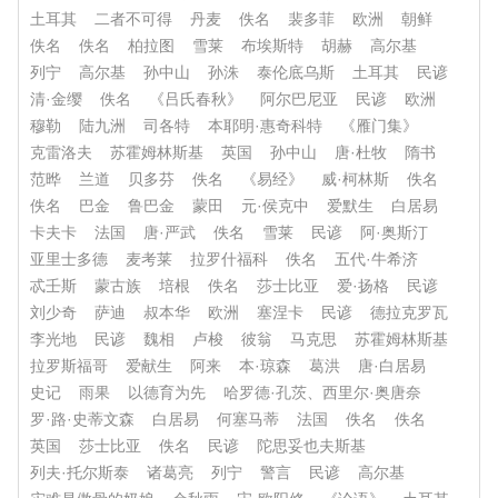
土耳其
二者不可得
丹麦
佚名
裴多菲
欧洲
朝鲜
佚名
佚名
柏拉图
雪莱
布埃斯特
胡赫
高尔基
列宁
高尔基
孙中山
孙洙
泰伦底乌斯
土耳其
民谚
清·金缨
佚名
《吕氏春秋》
阿尔巴尼亚
民谚
欧洲
穆勒
陆九洲
司各特
本耶明·惠奇科特
《雁门集》
克雷洛夫
苏霍姆林斯基
英国
孙中山
唐·杜牧
隋书
范晔
兰道
贝多芬
佚名
《易经》
威·柯林斯
佚名
佚名
巴金
鲁巴金
蒙田
元·侯克中
爱默生
白居易
卡夫卡
法国
唐·严武
佚名
雪莱
民谚
阿·奥斯汀
亚里士多德
麦考莱
拉罗什福科
佚名
五代·牛希济
忒壬斯
蒙古族
培根
佚名
莎士比亚
爱·扬格
民谚
刘少奇
萨迪
叔本华
欧洲
塞涅卡
民谚
德拉克罗瓦
李光地
民谚
魏相
卢梭
彼翁
马克思
苏霍姆林斯基
拉罗斯福哥
爱献生
阿来
本·琼森
葛洪
唐·白居易
史记
雨果
以德育为先
哈罗德·孔茨、西里尔·奥唐奈
罗·路·史蒂文森
白居易
何塞马蒂
法国
佚名
佚名
英国
莎士比亚
佚名
民谚
陀思妥也夫斯基
列夫·托尔斯泰
诸葛亮
列宁
警言
民谚
高尔基