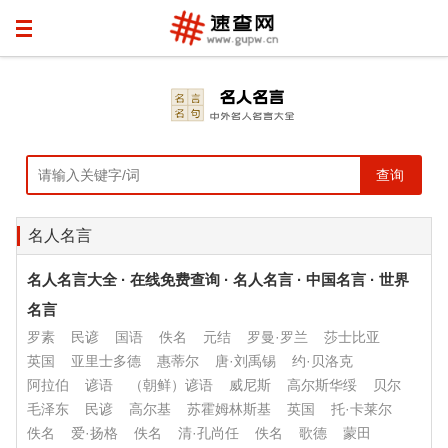
名人名言
名人名言大全 · 在线免费查询 · 名人名言 · 中国名言 · 世界
名言
罗素
民谚
国语
佚名
元结
罗曼·罗兰
莎士比亚
英国
亚里士多德
惠蒂尔
唐·刘禹锡
约·贝洛克
阿拉伯
谚语
（朝鲜）谚语
威尼斯
高尔斯华绥
贝尔
毛泽东
民谚
高尔基
苏霍姆林斯基
英国
托·卡莱尔
佚名
爱·扬格
佚名
清·孔尚任
佚名
歌德
蒙田