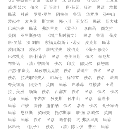
灾难是傲骨的奶娘
余秋雨
宋·欧阳修
《论语》
土耳其
威·坦普尔
佚名
元·管道升
唐·薛郧、薛涛
民谚
培根
民谚
杜甫
罗曼·罗兰
阿拉伯
鲁迅
华罗庚
孙中山
爱献生
麦考莱
斯大林
郭小川
王安石
民谚
斯大林
巴甫洛夫
民谚
弗洛里奥
《孟子》
李白药
颜之推
美国
亚里斯多德
《增广昔时贤文》
民谚
鲁迅
荷麦
唐·吴兢
汉·刘向
索福克勒斯·让·诺安
麦克莱
民谚
爱因斯坦
爱献生
屠格涅夫
埃伯克
《荀子·修身》
巴尔扎克
唐·杜审言
民谚
夸美纽斯
佚名
辛尼加
布鲁诺
（清）曾国藩
佚名
印度
儒贝尔
徐懋庸
卢瑟·伯班克
乌孜别克克族
佚名
爱迪生
佚名
民谚
佚名
拉法耶特夫人
司马迁
徐特立
佚名
佚名
法国
夸美纽斯
阿拉伯
英国
民谚
席慕蓉
红楼梦
王通
拉丁美洲
杨简
佚名
西塞罗
佚名
民谚
佚名
佚名
毛泽
民谚
平内罗
狄更斯
孙中山
民谚
塞涅卡
民谚
卢梭
管仲
萧伯纳
佚名
谚语
佚名
孔子家语
民谚
恩格斯
契诃夫
托尔斯泰
詹·拉·洛威尔
英国
民谚
民谚
佚名
民谚
哈伯特
约·弗洛里奥
民谚
比昂松
《阮子》
佚名
（清）陈世仪
曹丕
民谚