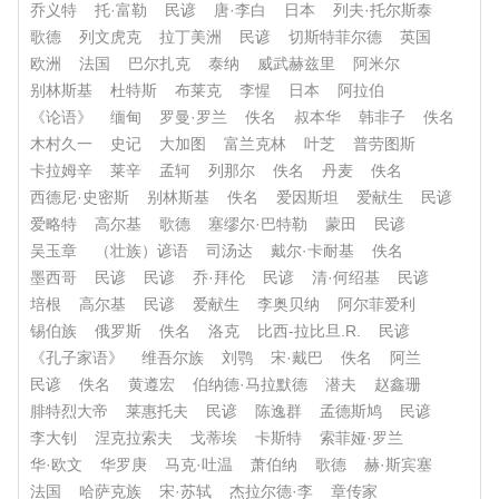
乔义特
托·富勒
民谚
唐·李白
日本
列夫·托尔斯泰
歌德
列文虎克
拉丁美洲
民谚
切斯特菲尔德
英国
欧洲
法国
巴尔扎克
泰纳
威武赫兹里
阿米尔
别林斯基
杜特斯
布莱克
李惺
日本
阿拉伯
《论语》
缅甸
罗曼·罗兰
佚名
叔本华
韩非子
佚名
木村久一
史记
大加图
富兰克林
叶芝
普劳图斯
卡拉姆辛
莱辛
孟轲
列那尔
佚名
丹麦
佚名
西德尼·史密斯
别林斯基
佚名
爱因斯坦
爱献生
民谚
爱略特
高尔基
歌德
塞缪尔·巴特勒
蒙田
民谚
吴玉章
（壮族）谚语
司汤达
戴尔·卡耐基
佚名
墨西哥
民谚
民谚
乔·拜伦
民谚
清·何绍基
民谚
培根
高尔基
民谚
爱献生
李奥贝纳
阿尔菲爱利
锡伯族
俄罗斯
佚名
洛克
比西-拉比旦.R.
民谚
《孔子家语》
维吾尔族
刘鹗
宋·戴巴
佚名
阿兰
民谚
佚名
黄遵宏
伯纳德·马拉默德
潜夫
赵鑫珊
腓特烈大帝
莱惠托夫
民谚
陈逸群
孟德斯鸠
民谚
李大钊
涅克拉索夫
戈蒂埃
卡斯特
索菲娅·罗兰
华·欧文
华罗庚
马克·吐温
萧伯纳
歌德
赫·斯宾塞
法国
哈萨克族
宋·苏轼
杰拉尔德·李
章传家