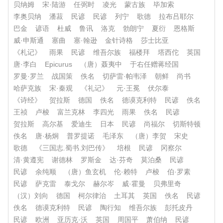
贝纳姆
宋·陆游
任弼时
凌光
蒙古族
毕加索
李奥贝纳
潘菽
民谚
民谚
列宁
歌德
拉布吕耶尔
巴金
谚语
杜威
鲁讯
洛克
勃朗宁
夏衍
恩格斯
威·申斯通
塞曲
塞·翰逊
金针诗格
莎士比亚
《札记》
雨果
民谚
维吾尔族
福楼拜
塔西佗
英国
唐·李白
Epicurus
（唐）聂夷中
于右任赠蒋经国
罗曼·罗兰
战国策
佚名
切萨雷·帕韦泽
朝鲜
尚书
哈萨克族
宋·秦观
《礼记》
元·王冕
伏尔泰
《诗经》
贺拉斯
德国
佚名
德谟克利特
民谚
佚名
王祯
卢梭
富兰克林
李四光
雨果
佚名
民谚
贺拉斯
高尔基
爱迪生
日本
民谚
尚福尔
切斯特顿
佚名
唐·杨炯
普罗提诺
毛泽东
（唐）李贺
宋史
歌德
《三国志.蜀书.刘巴传》
培根
民谚
冈察尔
清·黄遵宪
谢德林
罗斯金
达·芬奇
莫泊桑
民谚
民谚
余纯顺
（唐）鱼玄机
伦·赖特
卢梭
伯·罗素
民谚
萨克雷
泰戈尔
赫尔岑
威·霍曼
贝弗里奇
（汉）刘向
德国
柯尔律治
土耳其
英国
佚名
民谚
佚名
德谟克利特
民谚
陶行知
维吾尔族
彭托皮丹
民谚
欧洲
亚历克·沃
英国
周国平
萧伯纳
民谚