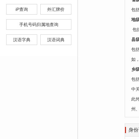
iP查询
外汇牌价
包
‌地
手机号码归属地查询
‌ 
‌县
汉语字典
汉语词典
包括
如
乡级
包括
中
此
州
身份