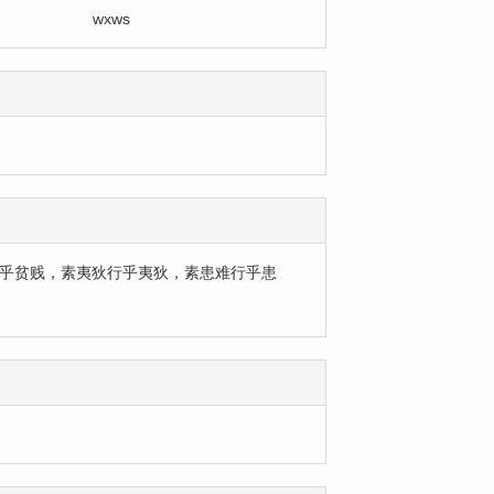
wxws
行乎贫贱，素夷狄行乎夷狄，素患难行乎患