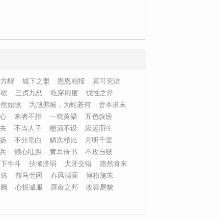
梦方醒
城下之盟
恩恩相报
莫可究诘
酣歌
三贞九烈
吃穿用度
伐性之斧
依然如故
为虺弗摧，为蛇若何
舍本求末
心
来者不拒
一枕黄梁
五色缤纷
去
不当人子
醴酒不设
应运而生
扬
不分皂白
鳞次栉比
月明千里
兵
倾心吐胆
黄耳传书
不攻自破
床下牛斗
扶倾济弱
犬牙交错
惠然肯来
而逃
鞍马劳困
春风满面
傅粉施朱
补阙
心悦诚服
唇齿之邦
改容易貌