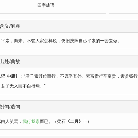
四字成语
含义/解释
：平素，向来。不管人家怎样说，仍旧按照自己平素的一套去做。
出处/典故
礼记·中庸》
：“君子素其位而行，不愿乎其外。素富贵行乎富贵，素贫贱
，君子无入而不自得焉。”
例句/造句
骂由人笑骂，
我行我素
而已。（柔石
《二月》
十）