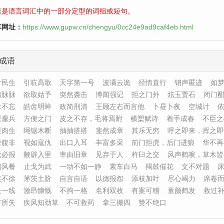
语是语言词汇中的一部分定型的词组或短句。
享网址：
https://www.gupw.cn/chengyu/0cc24e9ad9caf4eb.html
成语
计民生
引吭高歌
天字第一号
波谲云诡
径情直行
销声匿迹
如
情脉脉
欲取姑予
突然袭击
博闻强记
拒之门外
炫玉贾石
闭门
念不忘
皓齿明眸
政简刑清
王顾左右而言他
卜昼卜夜
空城计
壁鏖兵
方便之门
皮之不存，毛将焉附
横槊赋诗
着手成春
不臣之
里肉生
绳锯木断
抽抽搭搭
斐然成章
其乐无穷
呼之即来，挥之即
谤腹非
视如寇仇
出口入耳
丰富多采
前门拒虎，后门进狼
华不再
眦必报
鞭辟入里
率由旧章
见弃于人
杵臼之交
风声鹤唳，草木皆
宿风餐
止戈为武
一动不如一静
素车白马
羯鼓催花
文不对题
疾不徐
茅茨土阶
自言自语
以德报怨
添枝加叶
尽心竭力
席卷
长一线
激昂慷慨
不拘一格
名利双收
有案可稽
童颜鹤发
救过
有所失
疾风知劲草
不可救药
拿三搬四
赞不绝口