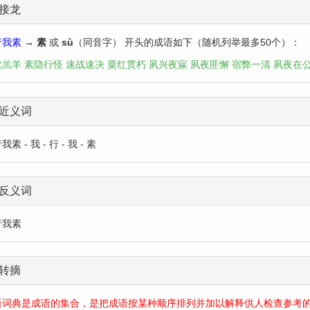
接龙
行我素
→
素
或
sù
（同音字） 开头的成语如下（随机列举最多50个）：
丝羔羊
素隐行怪
速战速决
粟红贯朽
夙兴夜寐
夙夜匪懈
宿弊一清
夙夜在
近义词
素 - 我 - 行 - 我 - 素
反义词
行我素
转摘
语词典是成语的集合，是把成语按某种顺序排列并加以解释供人检查参考