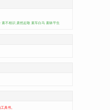
公
素不相识
肃然起敬
素车白马
素昧平生
的工具书。