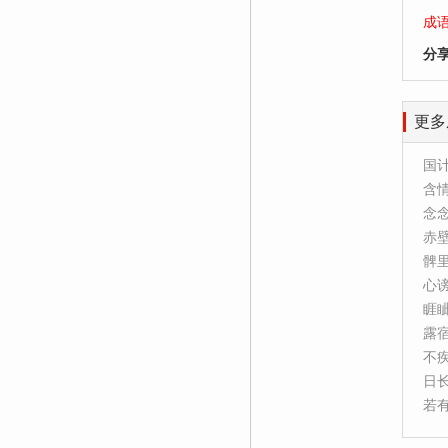
成
分
更多
国
含
念
赤
髀
心
睚
露
不
日
若