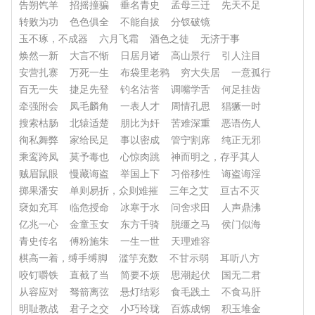
告朔饩羊
招摇撞骗
垂名青史
孟母三迁
先天不足
转败为功
色色俱全
不能自拔
分钗破镜
玉不琢，不成器
六月飞霜
酒色之徒
无济于事
焕然一新
大言不惭
日居月诸
高山景行
引人注目
安营扎寨
万死一生
布袋里老鸦
穷大失居
一意孤行
百无一失
捷足先登
钓名沽誉
调嘴学舌
何足挂齿
牵强附会
凤毛麟角
一表人才
周情孔思
猖獗一时
搜索枯肠
北辕适楚
朋比为奸
苦难深重
恶语伤人
徇私舞弊
家给民足
事以密成
管宁割席
纯正无邪
乘鸾跨凤
莫予毒也
心惊肉跳
神而明之，存乎其人
贼眉鼠眼
慢藏诲盗
举国上下
习俗移性
诲盗诲淫
掷果潘安
单则易折，众则难摧
三年之艾
亘古不灭
褎如充耳
临危授命
冰寒于水
问舍求田
人声鼎沸
亿兆一心
金童玉女
东方千骑
脱缰之马
侯门似海
青史传名
傅粉施朱
一生一世
天理难容
棋高一着，缚手缚脚
滥竽充数
不甘示弱
耳听八方
咬钉嚼铁
直截了当
简要不烦
思潮起伏
国无二君
从容应对
驽箭离弦
悬灯结彩
食毛践土
不食马肝
明耻教战
君子之交
小巧玲珑
百炼成钢
积玉堆金