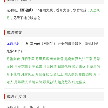
元·白挺
《西湖赋》
：“春雨为观，香月为邻，水竹院落，
无边风
月
，见天下地心以志之。”
成语接龙
无边风月
→
月
或
yuè
（同音字） 开头的成语如下（随机列举
最多50个）：
月盈则食
月明千里
月黑风高
粤犬吠雪
越瘦秦肥
约法三章
月晕
而风
月夕花朝
月里嫦娥
月白风清
越俎代庖
悦近来远
月章星句
月下花前
月露风云
月旦春秋
跃然纸上
阅人多矣
刖趾适屦
月下
老人
月落星沉
月地云阶
跃跃欲试
越凫楚乙
约定俗成
成语近义词
无边风月 - 无 - 边 - 风 - 月