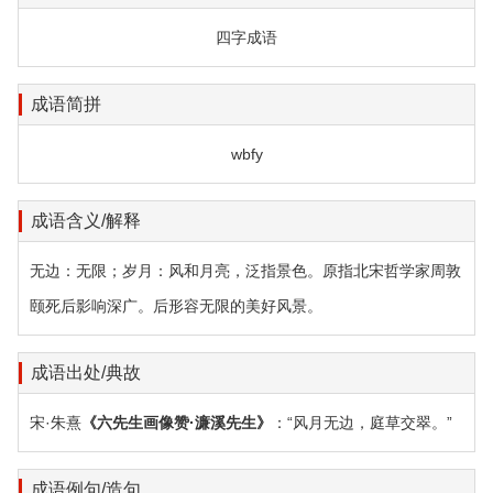
四字成语
成语简拼
wbfy
成语含义/解释
无边：无限；岁月：风和月亮，泛指景色。原指北宋哲学家周敦
颐死后影响深广。后形容无限的美好风景。
成语出处/典故
宋·朱熹
《六先生画像赞·濂溪先生》
：“风月无边，庭草交翠。”
成语例句/造句