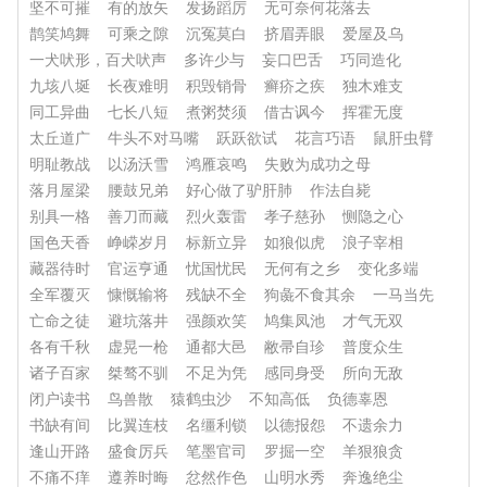
坚不可摧
有的放矢
发扬蹈厉
无可奈何花落去
鹊笑鸠舞
可乘之隙
沉冤莫白
挤眉弄眼
爱屋及乌
一犬吠形，百犬吠声
多许少与
妄口巴舌
巧同造化
九垓八埏
长夜难明
积毁销骨
癣疥之疾
独木难支
同工异曲
七长八短
煮粥焚须
借古讽今
挥霍无度
太丘道广
牛头不对马嘴
跃跃欲试
花言巧语
鼠肝虫臂
明耻教战
以汤沃雪
鸿雁哀鸣
失败为成功之母
落月屋梁
腰鼓兄弟
好心做了驴肝肺
作法自毙
别具一格
善刀而藏
烈火轰雷
孝子慈孙
恻隐之心
国色天香
峥嵘岁月
标新立异
如狼似虎
浪子宰相
藏器待时
官运亨通
忧国忧民
无何有之乡
变化多端
全军覆灭
慷慨输将
残缺不全
狗彘不食其余
一马当先
亡命之徒
避坑落井
强颜欢笑
鸠集凤池
才气无双
各有千秋
虚晃一枪
通都大邑
敝帚自珍
普度众生
诸子百家
桀骜不驯
不足为凭
感同身受
所向无敌
闭户读书
鸟兽散
猿鹤虫沙
不知高低
负德辜恩
书缺有间
比翼连枝
名缰利锁
以德报怨
不遗余力
逢山开路
盛食厉兵
笔墨官司
罗掘一空
羊狠狼贪
不痛不痒
遵养时晦
忿然作色
山明水秀
奔逸绝尘