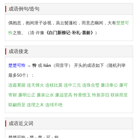
成语例句/造句
偶抱恙，抱闲泄子诊视，虽云鬓蓬松，而意态幽闲，大有
楚楚可
怜
之致。（清·许豫
《白门新柳记·补礼·喜龄》
）
成语接龙
楚楚可怜
→
怜
或
lián
（同音字） 开头的成语如下（随机列举
最多50个）：
连篇累牍
连天烽火
连枝比翼
连中三元
连珠合璧
廉洁奉公
廉可
寄财
廉明公正
廉泉让水
廉远堂高
怜香惜玉
怜新弃旧
联袂而至
联翩而至
连理之木
连绵不绝
成语近义词
楚楚可怜 - 楚 - 楚 - 可 - 怜