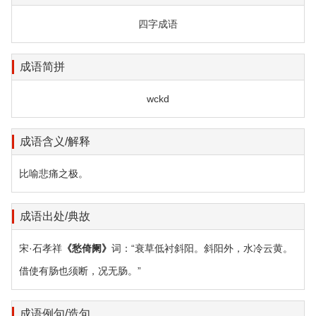
四字成语
成语简拼
wckd
成语含义/解释
比喻悲痛之极。
成语出处/典故
宋·石孝祥
《愁倚阑》
词：“衰草低衬斜阳。斜阳外，水冷云黄。
借使有肠也须断，况无肠。”
成语例句/造句