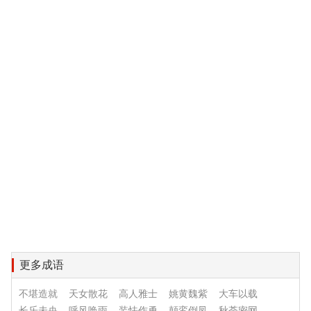
更多成语
不堪造就
天女散花
高人雅士
姚黄魏紫
大车以载
长乐未央
呼风唤雨
装怯作勇
颠鸾倒凤
秋荼密网