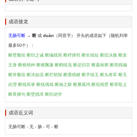
成语接龙
无肠可断
→
断
或
duàn
（同音字） 开头的成语如下（随机列举
最多50个）：
断壁颓垣
断织之诫
断编残简
断杼择邻
断长续短
断脰决腹
断发
文身
断根绝种
断梗飘蓬
断鹤续凫
断还归宗
断齑画粥
断简残编
断井颓垣
断决如流
断烂朝报
断墨残楮
断手续玉
断头将军
断无
此理
断线风筝
断线偶戏
断袖之癖
断雁孤鸿
断垣残壁
断章取义
断章摘句
断壁残璋
断织劝学
成语近义词
无肠可断 - 无 - 肠 - 可 - 断