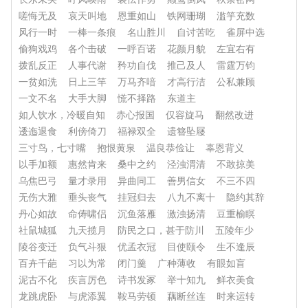
嗟悔无及
哀天叫地
恩重如山
铁网珊瑚
滥竽充数
风行一时
一棒一条痕
名山胜川
自讨苦吃
雀屏中选
偷狗戏鸡
各个击破
一呼百诺
花颜月貌
左宜右有
拨乱反正
人事代谢
矜功自伐
推己及人
雷霆万钧
一贫如洗
日上三竿
万马齐喑
才高行洁
公私兼顾
一文不名
大手大脚
慌不择路
东道主
如人饮水，冷暖自知
赤心报国
仅容旋马
翻然改进
逶迤退食
利傍倚刀
福禄双全
遗簪坠屦
三寸鸟，七寸嘴
抱恨黄泉
温良恭俭让
辜恩背义
以手加额
惠然肯来
桑中之约
泾浊渭清
不敢掠美
乌焦巴弓
量才录用
异曲同工
善男信女
不三不四
无伤大雅
垂头丧气
挂冠归去
八九不离十
隐约其辞
丹心如故
命俦啸侣
沉鱼落雁
激浊扬清
豆重榆瞑
社鼠城狐
九天揽月
防民之口，甚于防川
五陵年少
陵谷变迁
负气斗狠
优孟衣冠
目使颐令
生不逢辰
百卉千葩
习以为常
闭门羹
广种薄收
有眼如盲
泥古不化
疾言厉色
诗书发冢
举十知九
鲜衣美食
龙跳虎卧
与虎添翼
鞍马劳顿
藕断丝连
时来运转