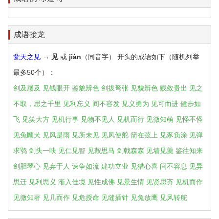
成语接龙
瓮天之见
→
见
或
jiàn
（同音字） 开头的成语如下（随机列举
最多50个）：
剑及屦及
见钱眼开
鉴貌辨色
剑拔弩张
见貌辨色
贱敛贵出
见之
不取，思之千里
见利忘义
间不容发
见义勇为
见可而进
健步如
飞
见笑大方
见机行事
见物不见人
见机而行
见微知萌
见怪不怪
见兔顾犬
见风是雨
见所未见
见风使舵
箭在弦上
见豕负涂
见弹
求鸮
剑头一吷
见仁见智
见鞍思马
剑戟森森
见墙见羹
鉴往知来
剑胆琴心
见弃于人
谏争如流
建功立业
见猎心喜
间不容息
见异
思迁
见利思义
渐入佳境
见性成佛
见景生情
见贤思齐
见机而作
见微知著
见几而作
见危授命
见缝插针
见兔放鹰
见风转舵