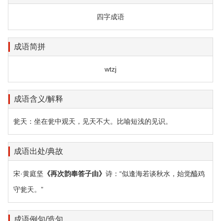
四字成语
成语简拼
wtzj
成语含义/解释
瓮天：坐在瓮中观天，见天不大。比喻短浅的见识。
成语出处/典故
宋·黄庭坚
《再次韵奉答子由》
诗：“似逢海若谈秋水，始觉醯鸡
守瓮天。”
成语例句/造句