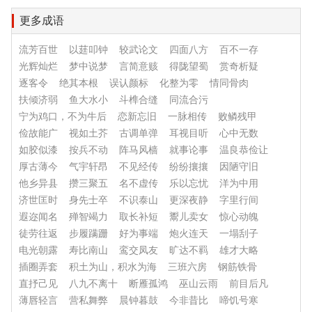
更多成语
流芳百世
以莛叩钟
较武论文
四面八方
百不一存
光辉灿烂
梦中说梦
言简意赅
得陇望蜀
赏奇析疑
逐客令
绝其本根
误认颜标
化整为零
情同骨肉
扶倾济弱
鱼大水小
斗榫合缝
同流合污
宁为鸡口，不为牛后
恋新忘旧
一脉相传
败鳞残甲
俭故能广
视如土芥
古调单弹
耳视目听
心中无数
如胶似漆
按兵不动
阵马风樯
就事论事
温良恭俭让
厚古薄今
气宇轩昂
不见经传
纷纷攘攘
因陋守旧
他乡异县
攒三聚五
名不虚传
乐以忘忧
洋为中用
济世匡时
身先士卒
不识泰山
更深夜静
字里行间
遐迩闻名
殚智竭力
取长补短
鬻儿卖女
惊心动魄
徒劳往返
步履蹒跚
好为事端
炮火连天
一塌刮子
电光朝露
寿比南山
鸾交凤友
旷达不羁
雄才大略
插圈弄套
积土为山，积水为海
三班六房
钢筋铁骨
直抒己见
八九不离十
断雁孤鸿
巫山云雨
前目后凡
薄唇轻言
营私舞弊
晨钟暮鼓
今非昔比
啼饥号寒