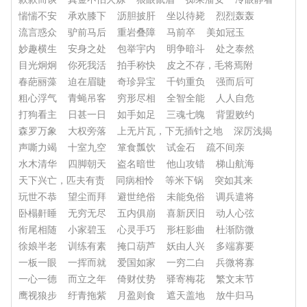
惴惴不安
承欢膝下
沥胆披肝
坐以待毙
烈烈轰轰
流言惑众
驴前马后
重岩叠障
马前卒
美如冠玉
妙趣横生
安身之处
包举宇内
明争暗斗
处之泰然
目光炯炯
你死我活
拍手称快
皮之不存，毛将焉附
春葩丽藻
迫在眉睫
奇珍异宝
千钧重负
强而后可
粗心浮气
青蝇吊客
穷形尽相
全智全能
人人自危
打狗看主
日甚一日
如手如足
三魂七魄
背盟败约
森罗万象
大权旁落
上无片瓦，下无插针之地
深厉浅揭
声嘶力竭
十室九空
箪食瓢饮
试金石
疏不间亲
水木清华
四脚朝天
盗名暗世
他山攻错
梯山航海
天下兴亡，匹夫有责
同病相怜
等米下锅
突如其来
玩世不恭
望尘而拜
避世绝俗
未能免俗
调兵遣将
卧榻鼾睡
无穷无尽
五内俱崩
喜新厌旧
动人心弦
衔尾相随
小家碧玉
心灵手巧
形枉影曲
杜渐防微
徐娘半老
训练有素
掩口葫芦
妖由人兴
多端寡要
一板一眼
一挥而就
爱国如家
一穷二白
兵微将寡
一心一德
而立之年
倚财仗势
驿寄梅花
繁文末节
鹰视狼步
纡青拖紫
月盈则食
遮天盖地
放牛归马