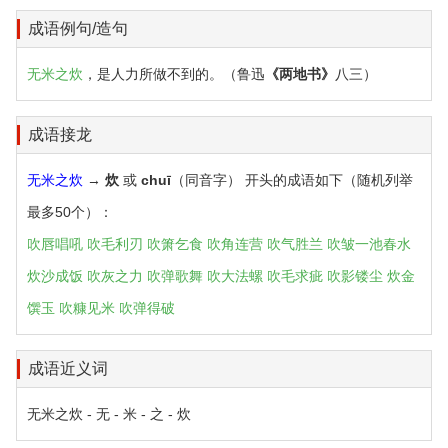
成语例句/造句
无米之炊
，是人力所做不到的。（鲁迅
《两地书》
八三）
成语接龙
无米之炊
→
炊
或
chuī
（同音字） 开头的成语如下（随机列举
最多50个）：
吹唇唱吼
吹毛利刃
吹箫乞食
吹角连营
吹气胜兰
吹皱一池春水
炊沙成饭
吹灰之力
吹弹歌舞
吹大法螺
吹毛求疵
吹影镂尘
炊金
馔玉
吹糠见米
吹弹得破
成语近义词
无米之炊 - 无 - 米 - 之 - 炊