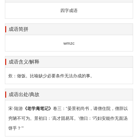
四字成语
成语简拼
wmzc
成语含义/解释
炊：做饭。比喻缺少必要条件无法办成的事。
成语出处/典故
宋·陆游
《老学庵笔记》
卷三：“晏景初尚书，请僧住院，僧辞以
穷陋不可为。景初曰：‘高才固易耳。’僧曰：‘巧妇安能作无面汤
饼乎？’”