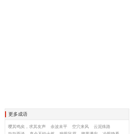
更多成语
嘤其鸣矣，求其友声
余波未平
空穴来风
云泥殊路
款款而谈
真金不怕火炼
狼眼鼠眉
掷果潘安
冷眼静看