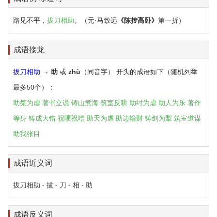
路见不平，
拔刀相助
。（元·马致远
《陈抟高卧》
第一折）
成语接龙
拔刀相助
→
助
或
zhù
（同音字） 开头的成语如下（随机列举
最多50个）：
助桀为虐
著书立说
铸山煮海
筑室反耕
助纣为虐
助人为乐
著作
等身
铸成大错
祝哽祝噎
助天为虐
助边输财
铸剑为犁
筑室道谋
助我张目
成语近义词
拔刀相助 - 拔 - 刀 - 相 - 助
成语反义词