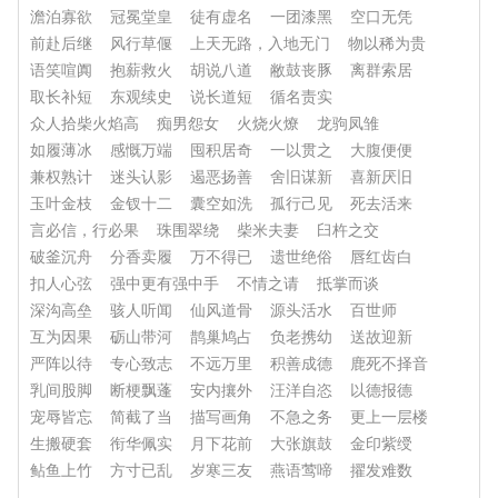
澹泊寡欲
冠冕堂皇
徒有虚名
一团漆黑
空口无凭
前赴后继
风行草偃
上天无路，入地无门
物以稀为贵
语笑喧阗
抱薪救火
胡说八道
敝鼓丧豚
离群索居
取长补短
东观续史
说长道短
循名责实
众人拾柴火焰高
痴男怨女
火烧火燎
龙驹凤雏
如履薄冰
感慨万端
囤积居奇
一以贯之
大腹便便
兼权熟计
迷头认影
遏恶扬善
舍旧谋新
喜新厌旧
玉叶金枝
金钗十二
囊空如洗
孤行己见
死去活来
言必信，行必果
珠围翠绕
柴米夫妻
臼杵之交
破釜沉舟
分香卖履
万不得已
遗世绝俗
唇红齿白
扣人心弦
强中更有强中手
不情之请
抵掌而谈
深沟高垒
骇人听闻
仙风道骨
源头活水
百世师
互为因果
砺山带河
鹊巢鸠占
负老携幼
送故迎新
严阵以待
专心致志
不远万里
积善成德
鹿死不择音
乳间股脚
断梗飘蓬
安内攘外
汪洋自恣
以德报德
宠辱皆忘
简截了当
描写画角
不急之务
更上一层楼
生搬硬套
衔华佩实
月下花前
大张旗鼓
金印紫绶
鲇鱼上竹
方寸已乱
岁寒三友
燕语莺啼
擢发难数