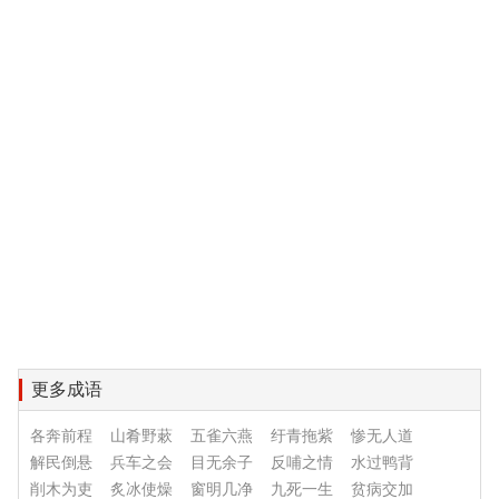
更多成语
各奔前程
山肴野蔌
五雀六燕
纡青拖紫
惨无人道
解民倒悬
兵车之会
目无余子
反哺之情
水过鸭背
削木为吏
炙冰使燥
窗明几净
九死一生
贫病交加