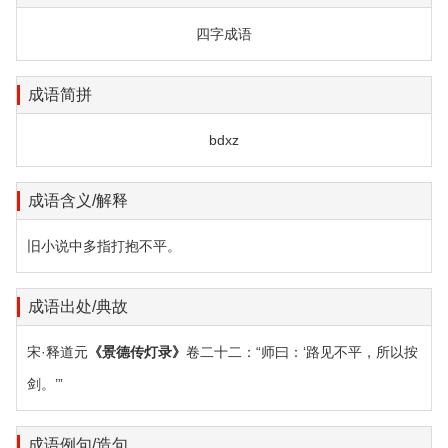
四字成语
成语简拼
bdxz
成语含义/解释
旧小说中多指打抱不平。
成语出处/典故
宋·释道元
《景德传灯录》
卷二十二：“师曰：‘路见不平，所以按
剑。’”
成语例句/造句