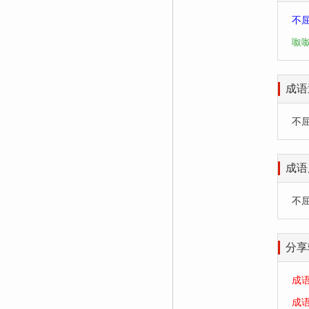
不
呶
成语
不屈不
成语
不
分享
成
成