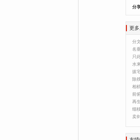
分
更多
分
名
只
水
拔
除
相
前
再
细
卖
友情