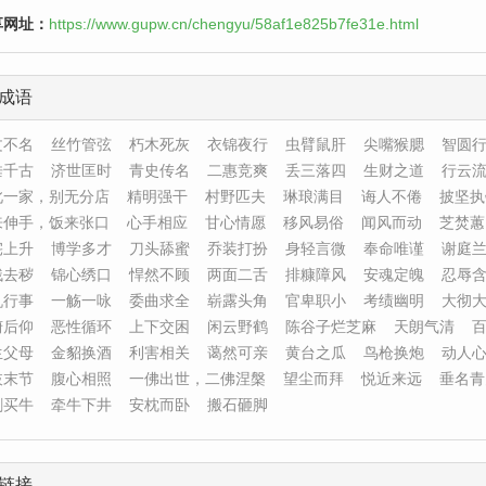
享网址：
https://www.gupw.cn/chengyu/58af1e825b7fe31e.html
成语
文不名
丝竹管弦
朽木死灰
衣锦夜行
虫臂鼠肝
尖嘴猴腮
智圆
垂千古
济世匡时
青史传名
二惠竞爽
丢三落四
生财之道
行云
此一家，别无分店
精明强干
村野匹夫
琳琅满目
诲人不倦
披坚执
来伸手，饭来张口
心手相应
甘心情愿
移风易俗
闻风而动
芝焚蕙
宅上升
博学多才
刀头舔蜜
乔装打扮
身轻言微
奉命唯谨
谢庭
残去秽
锦心绣口
悍然不顾
两面二舌
排糠障风
安魂定魄
忍辱
机行事
一觞一咏
委曲求全
崭露头角
官卑职小
考绩幽明
大彻
俯后仰
恶性循环
上下交困
闲云野鹤
陈谷子烂芝麻
天朗气清
生父母
金貂换酒
利害相关
蔼然可亲
黄台之瓜
鸟枪换炮
动人
枝末节
腹心相照
一佛出世，二佛涅槃
望尘而拜
悦近来远
垂名青
剑买牛
牵牛下井
安枕而卧
搬石砸脚
链接