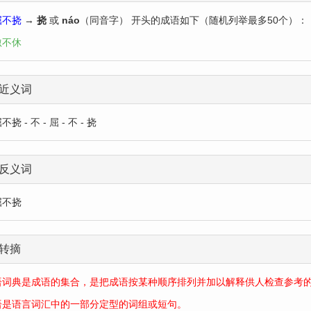
屈不挠
→
挠
或
náo
（同音字） 开头的成语如下（随机列举最多50个）：
呶不休
近义词
挠 - 不 - 屈 - 不 - 挠
反义词
屈不挠
转摘
语词典是成语的集合，是把成语按某种顺序排列并加以解释供人检查参考
语是语言词汇中的一部分定型的词组或短句。