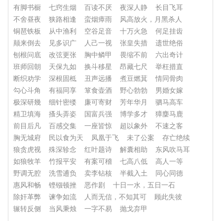
有脚书橱
七窍生烟
百读不厌
夜深人静
长目飞耳
不舍昼夜
狭路相逢
蛮烟瘴雨
风高放火，月黑杀人
铜琶铁板
从中渔利
空谷足音
十万火急
何足挂齿
颠来倒去
见多识广
人己一视
张皇失措
遗世绝俗
刨根问底
改弦更张
胸中鳞甲
畏缩不前
六出奇计
班师回朝
天保九如
换斗移星
昂藏七尺
举枉措直
断织劝学
深根固柢
丑声远播
煮豆燃萁
情同骨肉
勾心斗角
有福同享
箪食壶酒
野心勃勃
男婚女嫁
极深研幾
细针密缕
廉可寄财
芳年华月
驷马高车
精卫填海
搔头弄姿
国富兵强
博学多才
獐麇马鹿
前目后凡
百感交集
一座皆惊
超以象外
不速之客
胸无城府
民以食为天
凤凰于飞
未了公案
存亡绝续
狼贪虎视
殊深轸念
红叶题诗
解囊相助
东风吹马耳
如狼牧羊
竹报平安
有案可稽
七高八低
高人一等
野调无腔
洗雪逋负
卖李钻核
半截入土
同心同德
惠风和畅
铿镪顿挫
恶作剧
十日一水，五日一石
除奸革弊
谏争如流
人而无信，不知其可
顾此失彼
辗转反侧
当风秉烛
一字不易
抛戈弃甲