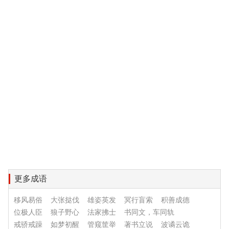
更多成语
移风易俗
大张挞伐
雄姿英发
冥行盲索
积善成德
位极人臣
狼子野心
法家拂士
书同文，车同轨
戒骄戒躁
如梦初醒
管窥筐举
著书立说
波谲云诡