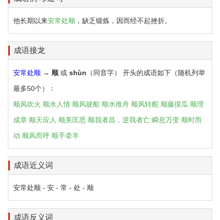
他长期以来
安常处顺
，缺乏锻炼，因而经不起挫折。
成语接龙
安常处顺
→
顺
或
shùn
（同音字） 开头的成语如下（随机列举
最多50个）：
顺风吹火
顺水人情
顺风驶船
顺水推舟
顺风转舵
顺藤摸瓜
顺理
成章
顺天应人
顺美匡恶
顺我者昌，逆我者亡
瞬息万变
顺时而
动
顺风而呼
顺手牵羊
成语近义词
安常处顺 - 安 - 常 - 处 - 顺
成语反义词