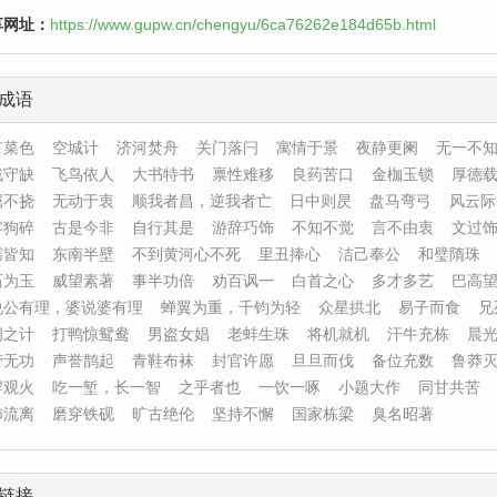
享网址：
https://www.gupw.cn/chengyu/6ca76262e184d65b.html
成语
有菜色
空城计
济河焚舟
关门落闩
寓情于景
夜静更阑
无一不
残守缺
飞鸟依人
大书特书
禀性难移
良药苦口
金枷玉锁
厚德
屈不挠
无动于衷
顺我者昌，逆我者亡
日中则昃
盘马弯弓
风云际
零狗碎
古是今非
自行其是
游辞巧饰
不知不觉
言不由衷
文过
孺皆知
东南半壁
不到黄河心不死
里丑捧心
洁己奉公
和璧隋珠
石为玉
威望素著
事半功倍
劝百讽一
白首之心
多才多艺
巴高
说公有理，婆说婆有理
蝉翼为重，千钧为轻
众星拱北
易子而食
兄
间之计
打鸭惊鸳鸯
男盗女娼
老蚌生珠
将机就机
汗牛充栋
晨
劳无功
声誉鹊起
青鞋布袜
封官许愿
旦旦而伐
备位充数
鲁莽
岸观火
吃一堑，长一智
之乎者也
一饮一啄
小题大作
同甘共苦
沛流离
磨穿铁砚
旷古绝伦
坚持不懈
国家栋梁
臭名昭著
链接