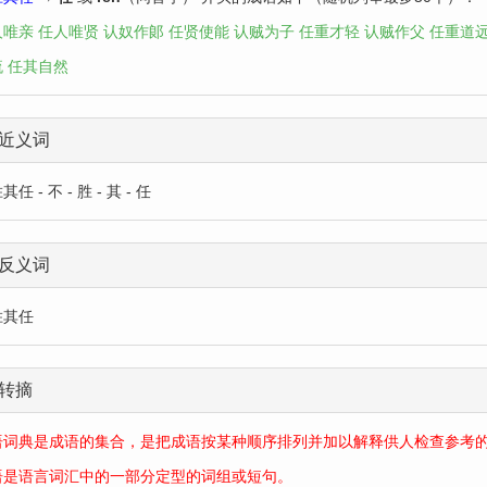
人唯亲
任人唯贤
认奴作郞
任贤使能
认贼为子
任重才轻
认贼作父
任重道
流
任其自然
近义词
任 - 不 - 胜 - 其 - 任
反义词
胜其任
转摘
语词典是成语的集合，是把成语按某种顺序排列并加以解释供人检查参考
语是语言词汇中的一部分定型的词组或短句。