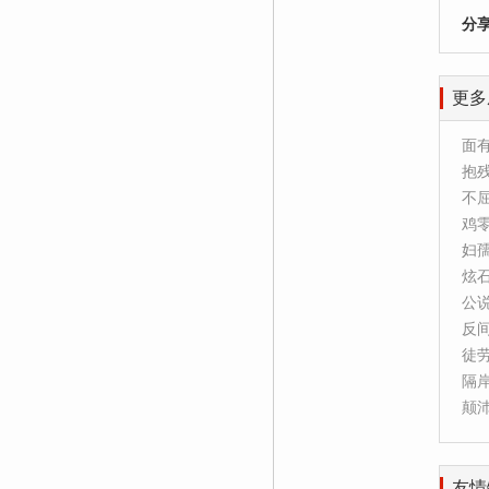
分
更多
面
抱
不
鸡
妇
炫
公
反
徒
隔
颠
友情