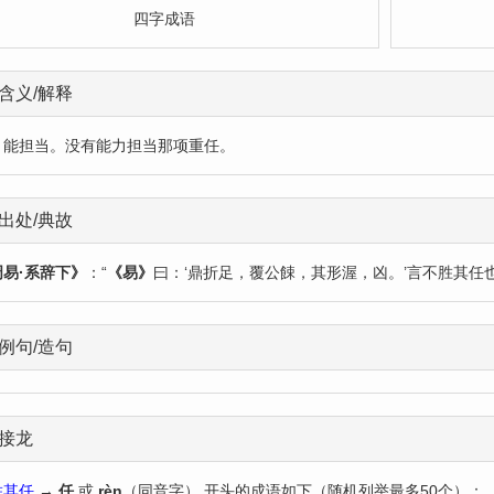
四字成语
含义/解释
：能担当。没有能力担当那项重任。
出处/典故
周易·系辞下》
：“
《易》
曰：‘鼎折足，覆公餗，其形渥，凶。’言不胜其任也
例句/造句
接龙
胜其任
→
任
或
rèn
（同音字） 开头的成语如下（随机列举最多50个）：