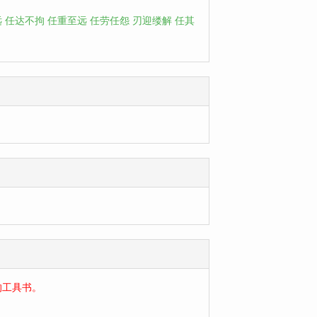
远
任达不拘
任重至远
任劳任怨
刃迎缕解
任其
的工具书。