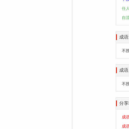
任
自
成语
不胜其
成语
不
分享
成
成