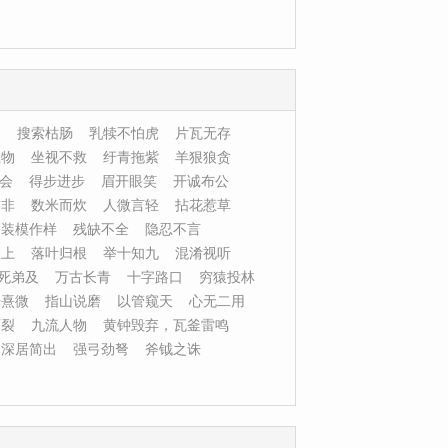
知
搜索枯肠
乳犊不怕虎
片瓦无存
载物
坐视不救
纡青拖紫
羊狠狼贪
会
得步进步
眉开眼笑
开诚布公
饰非
数米而炊
人微言轻
拈花惹草
装模作样
残缺不全
隐忍不言
望上
落叶归根
举十知九
混淆视听
死弟及
万古长青
十字路口
穷猿投林
光熹微
指山说磨
以管窥天
心无二用
灭裂
九流人物
黄钟毁弃，瓦釜雷鸣
深居简出
强弓劲弩
斧钺之诛