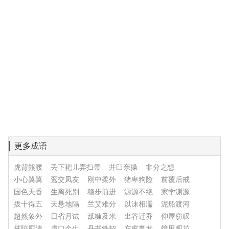
更多成语
虎背熊腰
丢下耙儿弄扫帚
井臼亲操
非分之想
小心翼翼
鸾交凤友
刚中柔外
猪卑狗险
前覆后戒
国色天香
生离死别
稳步前进
源源不绝
家学渊源
拔十得五
天悬地隔
兰艾难分
以沫相濡
泥船渡河
超然象外
日省月试
舐糠及米
出谷迁乔
仰屋窃叹
摧陷廓清
虎口余生
丹书铁契
东窗事发
镜里观花