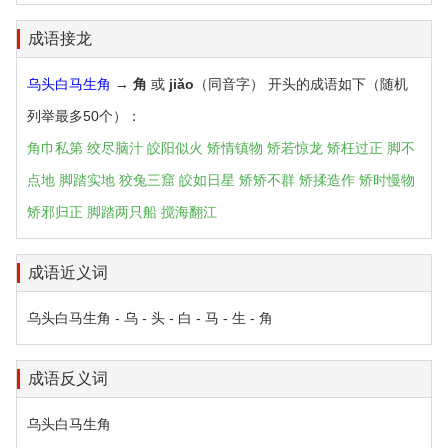
成语接龙
乌头白马生角
→
角
或
jiǎo
（同音字） 开头的成语如下（随机
列举最多50个）：
角巾私第
绞尽脑汁
皎阳似火
矫情镇物
矫若惊龙
矫枉过正
脚不
点地
脚踏实地
狡兔三窟
皎如日星
矫矫不群
矫揉造作
矫时慢物
矫邪归正
脚踏两只船
搅海翻江
成语近义词
乌头白马生角 - 乌 - 头 - 白 - 马 - 生 - 角
成语反义词
乌头白马生角