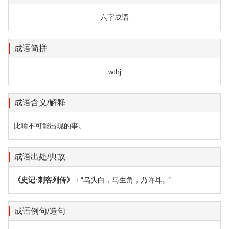
六字成语
成语简拼
wtbj
成语含义/解释
比喻不可能出现的事。
成语出处/典故
《史记·刺客列传》
：“乌头白，马生角，乃许耳。”
成语例句/造句