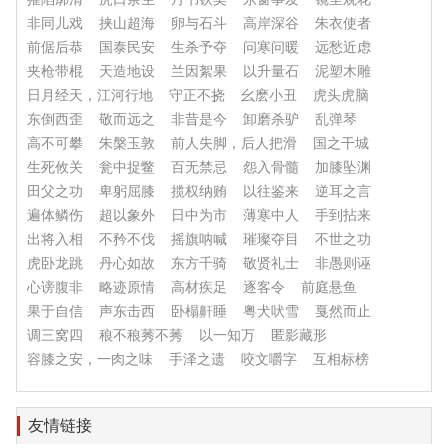
非同儿戏
挟山超海
卵与石斗
高岸深谷
朱衣使者
前倨后恭
国泰民安
生杀予夺
问寒问暖
远愁近虑
夹枪带棍
天造地设
兰因絮果
以升量石
泥塑木雕
日月经天，江河行地
守正不挠
幺麽小丑
虎头虎脑
东倒西歪
敬而远之
非昔是今
卸磨杀驴
乱弹琴
高不可攀
朱槃玉敦
前人失脚，后人把滑
国之干城
生死攸关
瓮中捉鳖
百无禁忌
怨入骨髓
加膝坠渊
田父之功
卑躬屈膝
揽权纳贿
以往鉴来
逆耳之言
遍体鳞伤
超以象外
日中为市
薄寒中人
手到拈来
出将入相
不矜不伐
摇旗呐喊
璀璨夺目
不世之功
虎卧龙跳
丹心如故
东方千骑
敬贤礼士
非愚则诬
心谤腹非
略迹原情
高材疾足
逐客令
前庭悬鱼
果于自信
声东击西
卧榻鼾睡
粤犬吠雪
戛然而止
调三窝四
稂不稂莠不莠
以一知万
匿影藏形
容膝之安，一肉之味
手泽之遗
咬文嚼字
互相标榜
友情链接