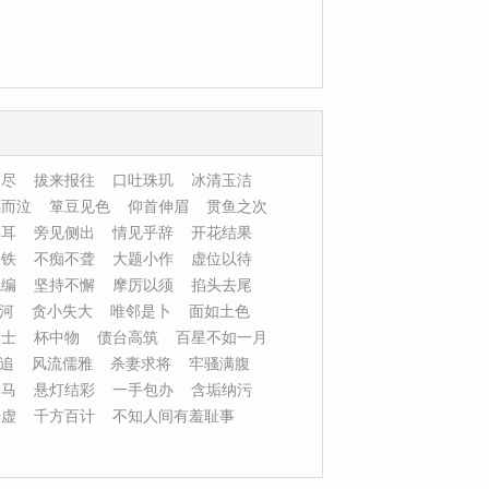
义尽
拔来报往
口吐珠玑
冰清玉洁
隅而泣
箪豆见色
仰首伸眉
贯鱼之次
接耳
旁见侧出
情见乎辞
开花结果
如铁
不痴不聋
大题小作
虚位以待
残编
坚持不懈
摩厉以须
掐头去尾
河
贪小失大
唯邻是卜
面如土色
之士
杯中物
债台高筑
百星不如一月
追
风流儒雅
杀妻求将
牢骚满腹
驷马
悬灯结彩
一手包办
含垢纳污
击虚
千方百计
不知人间有羞耻事