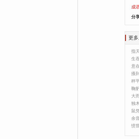
成
分
更多
指
生
意
搔
秤
鞠
大
独
鼠
余
愤