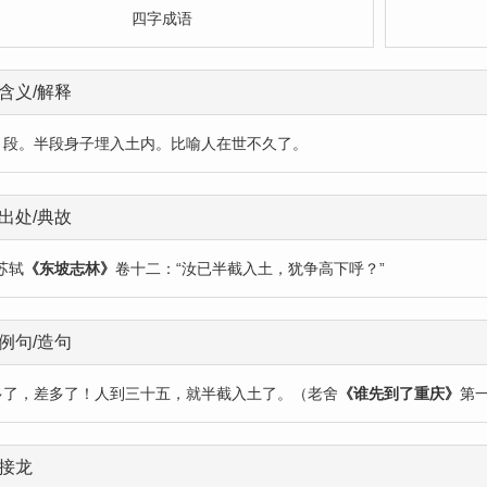
四字成语
含义/解释
：段。半段身子埋入土内。比喻人在世不久了。
出处/典故
苏轼
《东坡志林》
卷十二：“汝已半截入土，犹争高下呼？”
例句/造句
多了，差多了！人到三十五，就半截入土了。（老舍
《谁先到了重庆》
第
接龙