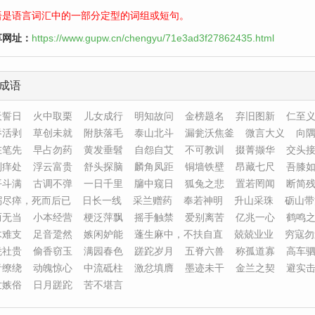
语是语言词汇中的一部分定型的词组或短句。
享网址：
https://www.gupw.cn/chengyu/71e3ad3f27862435.html
成语
天誓日
火中取栗
儿女成行
明知故问
金榜题名
弃旧图新
仁至
吞活剥
草创未就
附肤落毛
泰山北斗
漏瓮沃焦釜
微言大义
向
在笔先
早占勿药
黄发垂髫
自怨自艾
不可教训
掇菁撷华
交头
到痒处
浮云富贵
舒头探脑
麟角凤距
铜墙铁壁
昂藏七尺
吾膝
平斗满
古调不弹
一日千里
牖中窥日
狐兔之悲
置若罔闻
断简
躬尽瘁，死而后已
日长一线
采兰赠药
奉若神明
升山采珠
砺山带
而无当
小本经营
梗泛萍飘
摇手触禁
爱别离苦
亿兆一心
鹤鸣
木难支
足音跫然
嫉闲妒能
蓬生麻中，不扶自直
兢兢业业
穷寇勿
凭社贵
偷香窃玉
满园春色
蹉跎岁月
五脊六兽
称孤道寡
高车
音缭绕
动魄惊心
中流砥柱
激忿填膺
墨迹未干
金兰之契
避实
世嫉俗
日月蹉跎
苦不堪言