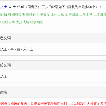
截入土
→
土
或
tǔ
（同音字） 开头的成语如下（随机列举最多50个）：
崩瓦解
吐刚茹柔
吐胆倾心
吐哺握发
土生土长
土穰细流
土牛木马
土木形
绅
吐丝自缚
土扶成墙
吐故纳新
近义词
土 - 半 - 截 - 入 - 土
反义词
截入土
转摘
语词典是成语的集合，是把成语按某种顺序排列并加以解释供人检查参考