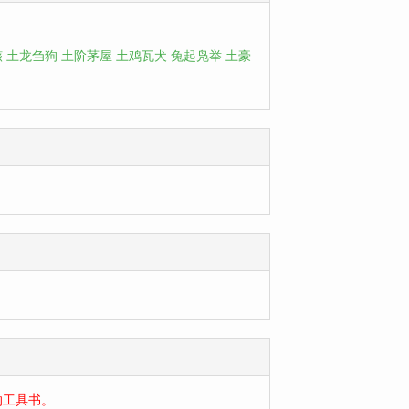
骸
土龙刍狗
土阶茅屋
土鸡瓦犬
兔起凫举
土豪
的工具书。