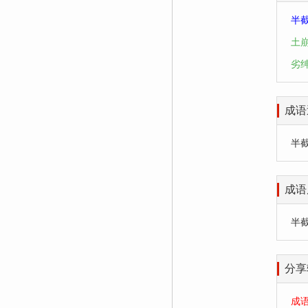
半
土
劣
成语
半截入
成语
半
分享
成