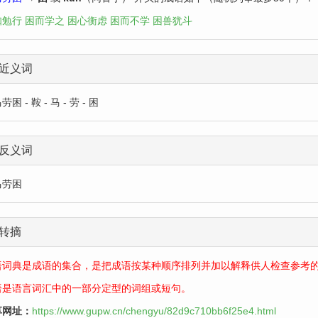
知勉行
困而学之
困心衡虑
困而不学
困兽犹斗
近义词
困 - 鞍 - 马 - 劳 - 困
反义词
马劳困
转摘
语词典是成语的集合，是把成语按某种顺序排列并加以解释供人检查参考
语是语言词汇中的一部分定型的词组或短句。
享网址：
https://www.gupw.cn/chengyu/82d9c710bb6f25e4.html