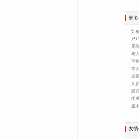
更多
如
只
见
与
蒲
等
发
负
蹉
闭
坐
友情