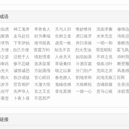
成语
狼似虎
神工鬼斧
率兽食人
天与人归
惟妙惟肖
洗垢求瘢
修饰
鸡絮酒
走马赴任
好为事端
生财之道
虎口拔牙
水米无交
讳疾
弹求鸮
下车伊始
借书留真
虚晃一枪
井臼亲操
一唱一和
卷帙
人方便，自己方便
雷霆万钧
知无不言
烈火烹油
罪恶昭彰
鸾飞凤
柳之姿
迁怒于人
情恕理遣
人命关天
如埙如箎
不祥之兆
待时
因奉此
惨不忍睹
迭床架屋
草薙禽狝
斗酒百篇
倡条冶叶
断壁
扬光大
诚惶诚恐
方趾圆颅
嗤之以鼻
分门别户
充闾之庆
风卷
薪救火
炊沙成饭
甘心瞑目
春色撩人
割地求和
此地无银三百两
跎岁月
官官相护
大澈大悟
鬼蜮伎俩
大辂椎轮
含哺鼓腹
生吞
关自守
先声夺人
玄之又玄
变化莫测
一德一心
意马心猿
冰肌
不垂堂
卜夜卜昼
不恶而严
链接