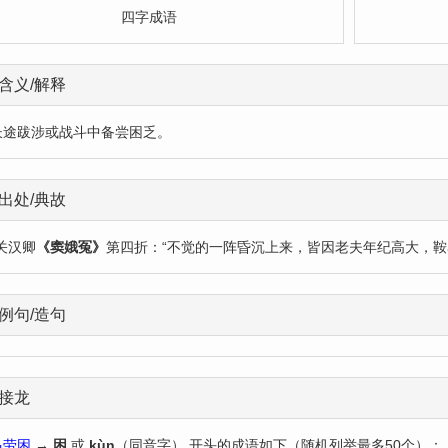
四字成语
含义/解释
长途跋涉或战斗中备尝困乏。
出处/典故
关汉卿
《窦娥冤》
第四折：“不觉的一阵昏沉上来，皆因老夫年纪高大，鞍
例句/造句
接龙
马劳困
→
困
或
kùn
（同音字） 开头的成语如下（随机列举最多50个）：