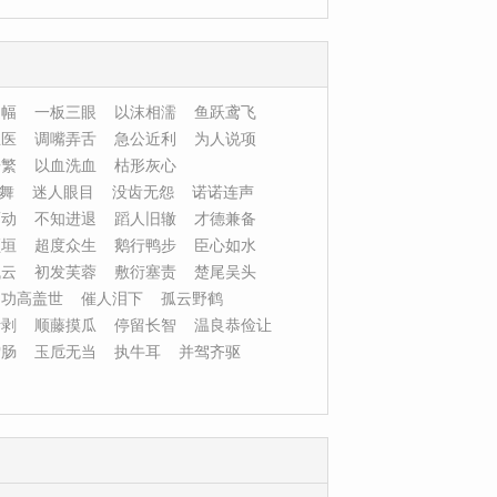
边幅
一板三眼
以沫相濡
鱼跃鸢飞
忌医
调嘴弄舌
急公近利
为人说项
浩繁
以血洗血
枯形灰心
舞
迷人眼目
没齿无怨
诺诺连声
而动
不知进退
蹈人旧辙
才德兼备
颓垣
超度众生
鹅行鸭步
臣心如水
残云
初发芙蓉
敷衍塞责
楚尾吴头
功高盖世
催人泪下
孤云野鹤
活剥
顺藤摸瓜
停留长智
温良恭俭让
雪肠
玉卮无当
执牛耳
并驾齐驱