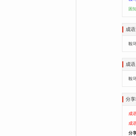
困
成语
鞍马劳
成语
鞍
分享
成
成
分