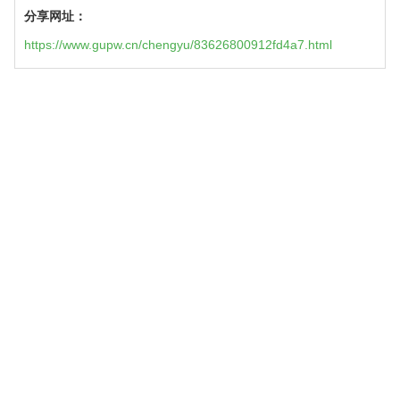
分享网址：
https://www.gupw.cn/chengyu/83626800912fd4a7.html