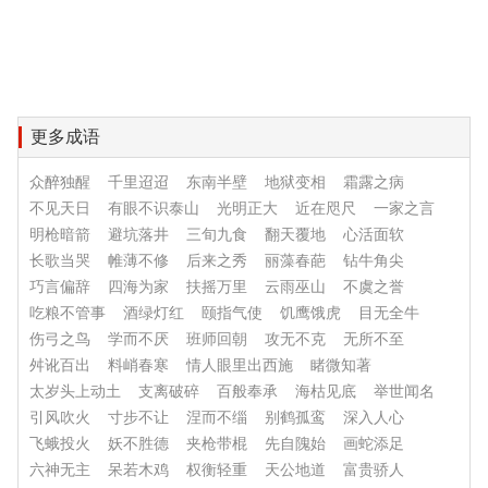
更多成语
众醉独醒
千里迢迢
东南半壁
地狱变相
霜露之病
不见天日
有眼不识泰山
光明正大
近在咫尺
一家之言
明枪暗箭
避坑落井
三旬九食
翻天覆地
心活面软
长歌当哭
帷薄不修
后来之秀
丽藻春葩
钻牛角尖
巧言偏辞
四海为家
扶摇万里
云雨巫山
不虞之誉
吃粮不管事
酒绿灯红
颐指气使
饥鹰饿虎
目无全牛
伤弓之鸟
学而不厌
班师回朝
攻无不克
无所不至
舛讹百出
料峭春寒
情人眼里出西施
睹微知著
太岁头上动土
支离破碎
百般奉承
海枯见底
举世闻名
引风吹火
寸步不让
涅而不缁
别鹤孤鸾
深入人心
飞蛾投火
妖不胜德
夹枪带棍
先自隗始
画蛇添足
六神无主
呆若木鸡
权衡轻重
天公地道
富贵骄人