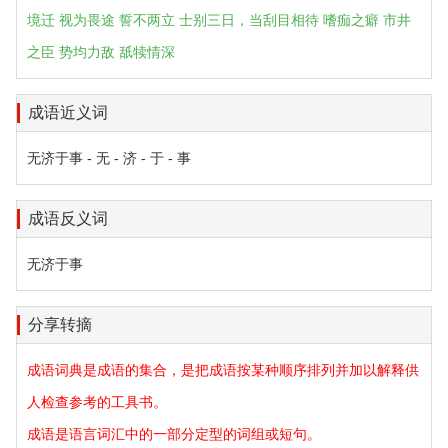
境迁
视为畏途
誓不两立
士别三日，当刮目相待
嗜痂之癖
市井
之臣
势均力敌
舐犊情深
成语近义词
无济于事 - 无 - 济 - 于 - 事
成语反义词
无济于事
分享转摘
成语词典是成语的集合，是把成语按某种顺序排列并加以解释供
人检查参考的工具书。
成语是语言词汇中的一部分定型的词组或短句。