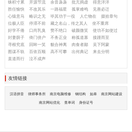
铢积寸累
开源节流
余音袅袅
批亢捣虚
得意洋洋
胜任愉快
不改其乐
一路福星
孤掌难鸣
见善必迁
心猿意马
略识之无
毕其功于一役
人亡物在
掇拾章句
位极人臣
停滞不前
藏之名山，传之其人
坐不重席
好学不倦
口尚乳臭
赞不绝口
破颜微笑
使功不如使过
封妻荫子
倚门傍户
不务正业
称孤道寡
接踵而至
寻根究底
回眸一笑
貌合神离
肉食者鄙
吴下阿蒙
图谋不轨
百依百顺
高不可攀
出何典记
来去分明
直道而行
泣不成声
友情链接
汉语拼音
律师事务所
南京电脑维修
钢结构
如皋
南京网站建设
南京网站优化
查单词
身份证号