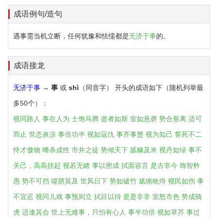
成语例句/造句
遇事需当机立断，任何犹豫和怯懦都是
无济于事
的。
成语接龙
无济于事
→
事
或
shì
（同音字） 开头的成语如下（随机列举最
多50个）：
视同路人
事在人为
士饱马腾
逝者如斯
室如悬磬
势合形离
适可
而止
世态炎凉
事倍功半
视如寇仇
事齐事楚
视为知己
誓死不二
恃才傲物
嗜杀成性
市井之徒
势倾天下
舐糠及米
视丹如绿
事不
关己，高高挂起
视若无睹
事以密成
拭面容言
是古非今
饰智矜
愚
势不可挡
噬脐莫及
世风日下
势如破竹
舐痈吮痔
视民如伤
事
不宜迟
视同儿戏
事预则立
拭目以待
是是非非
室怒市色
势成骑
虎
适逢其会
世上无难事，只怕有心人
事半功倍
视如草芥
事过