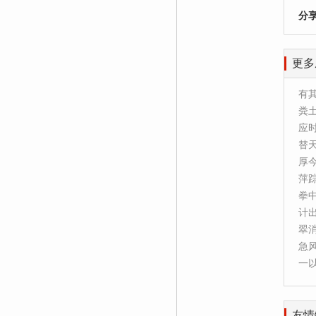
分
更多
有
粪
应
替
厚
萍
拳
计
翠
急
一
友情