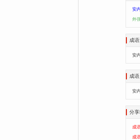
安
外
成语
安内攘
成语
安
分享
成
成