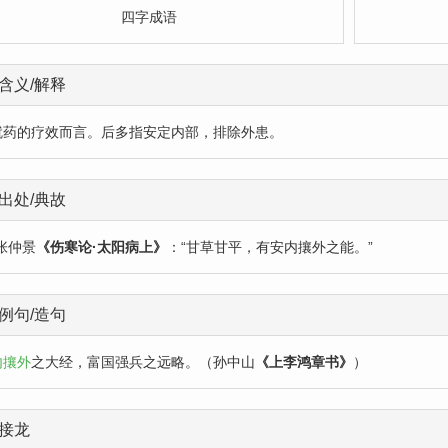
四字成语
含义/解释
就药的疗效而言。后多指安定内部，排除外患。
出处/典故
张仲景
《伤寒论·太阳病上》
：“甘草甘平，有安内攘外之能。”
例句/造句
内攘外
之大经，富国强兵之远略。（孙中山
《上李鸿章书》
）
接龙