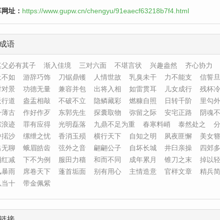
享网址：
https://www.gupw.cn/chengyu/91eaecf63218b7f4.html
成语
其父必有其子
渐入佳境
三对六面
不堪言状
兴趣盎然
齐心协力
土不如
游辞巧饰
刀锯鼎镬
人情世故
乳臭未干
力不能支
信誓
时对景
功德无量
兼容并包
出将入相
如雷贯耳
儿女成行
残杯
天行道
盎盂相敲
不破不立
隐鳞藏彩
燃糠自照
日转千阶
里勾
今薄古
作好作歹
东郭先生
探囊取物
弥留之际
安宅正路
阴魂
踪浪迹
罪有应得
光明磊落
九鼎不足为重
春寒料峭
泰然处之
中掿沙
缧绁之忧
香消玉殒
横行天下
自知之明
夙夜匪懈
美女
出无聊
蛾眉皓齿
弦外之音
翩翩公子
自坏长城
井臼亲操
四郊
消红减
下不为例
服田力穑
和而不同
成年累月
锥刀之末
掉以
风暴雨
席卷天下
蓬首垢面
别有用心
主情造意
官样文章
精兵
以当十
带金佩紫
链接