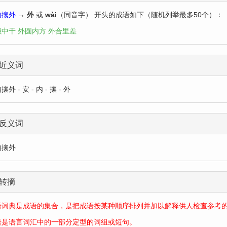
内攘外
→
外
或
wài
（同音字） 开头的成语如下（随机列举最多50个）：
强中干
外圆内方
外合里差
近义词
外 - 安 - 内 - 攘 - 外
反义词
内攘外
转摘
语词典是成语的集合，是把成语按某种顺序排列并加以解释供人检查参考
语是语言词汇中的一部分定型的词组或短句。