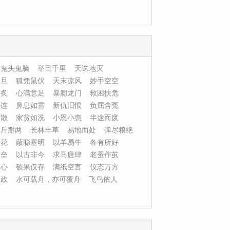
鬼头鬼脑
举目千里
天诛地灭
旦旦
狐凭鼠伏
天末凉风
妙手空空
冷炙
心满意足
暴腮龙门
救困扶危
外连
鼻息如雷
新仇旧恨
负屈含冤
不散
家贫如洗
小恩小惠
半途而废
分斤掰两
长林丰草
易地而处
弹尽粮绝
簪花
蔽聪塞明
以羊易牛
各有所好
多垒
以古非今
求马唐肆
老蚕作茧
轻心
硕果仅存
满纸空言
仪态万方
简政
水可载舟，亦可覆舟
飞鸟依人