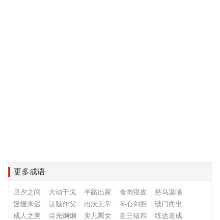
更多成语
旦夕之间
大动干戈
半路出家
食肉寝皮
慈乌返哺
姗姗来迟
认贼作父
出没无常
琴心剑胆
破门而出
成人之美
目光炯炯
卖儿鬻女
差三错四
练达老成