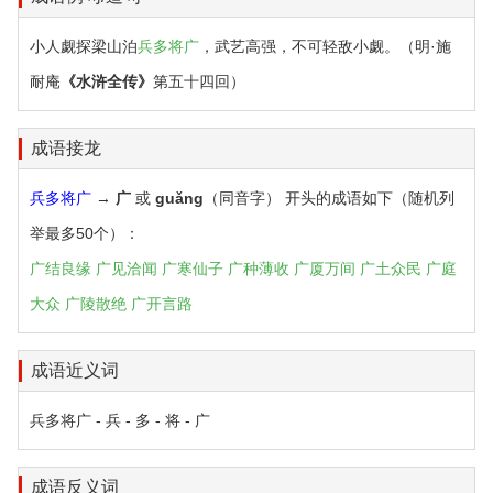
小人觑探梁山泊
兵多将广
，武艺高强，不可轻敌小觑。（明·施
耐庵
《水浒全传》
第五十四回）
成语接龙
兵多将广
→
广
或
guǎng
（同音字） 开头的成语如下（随机列
举最多50个）：
广结良缘
广见洽闻
广寒仙子
广种薄收
广厦万间
广土众民
广庭
大众
广陵散绝
广开言路
成语近义词
兵多将广 - 兵 - 多 - 将 - 广
成语反义词