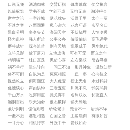
口说无凭
酒池肉林
交臂历指
饥鹰饿虎
仗义执言
以简驭繁
学书不成，学剑不成
无拘无束
淘沙得金
凿空之论
一字连城
绣花枕头
沃野千里
太仓一粟
不速之客
八面圆通
私心杂念
花言巧语
实至名归
黑白分明
丧身失节
海阔天空
不伏烧埋
人情冷暖
怪力乱神
强人所难
公事公办
偏听偏信
高飞远举
磨杵成针
抚今追昔
别有天地
乱臣贼子
风华绝代
立竿见影
放下屠刀，立地成佛
可有可无
而立之年
精明强干
杜口裹足
见猎心喜
左右采获
吊古寻幽
祸不单行
晕头转向
一问三不知
形具神生
温故知新
俗不可耐
自以为是
冤冤相报
一丘一壑
心向往之
巍然屹立
倒海翻江
大人虎变
榜上无名
水过鸭背
促膝谈心
声如洪钟
三老五更
川流不息
鹊笑鸠舞
千山万水
吃穿用度
抛戈弃甲
名利双收
长驱直入
漏洞百出
乐天知命
俊杰廉悍
锦天绣地
兼听则明，偏信则暗
斫轮老手
毁誉不一
语焉不详
一蹶不振
邂逅相遇
亡国之音
主客颠倒
有眼如盲
一寸丹心
相机行事
外强中干
爱钱如命