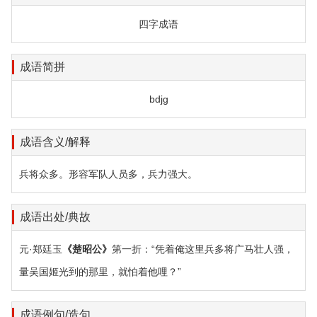
四字成语
成语简拼
bdjg
成语含义/解释
兵将众多。形容军队人员多，兵力强大。
成语出处/典故
元·郑廷玉
《楚昭公》
第一折：“凭着俺这里兵多将广马壮人强，
量吴国姬光到的那里，就怕着他哩？”
成语例句/造句