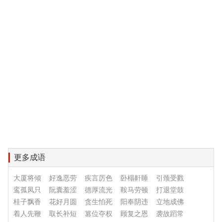
更多成语
大厦将倾
好逸恶劳
疾言厉色
卧榻鼾睡
引颈受戮
鸾孤凤只
阮囊羞涩
德厚流光
鞍马劳顿
打退堂鼓
桂子飘香
花好月圆
贪生怕死
阳奉阴违
立地成佛
着人先鞭
取长补短
篡位夺权
顾复之恩
袭故蹈常