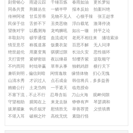
刻骨铭心
雨迹云踪
千锤百炼
春雨如油
更长梦短
同条共贯
荆棘丛生
一鳞半甲
报本反始
拍案叫绝
传神阿堵
甘瓜苦蒂
见物不见人
心狠手辣
张王赵李
民保于信
舌挢不下
丑类恶物
浮白载笔
激薄停浇
望衡对宇
以蠡测海
龙鸣狮吼
如出一辙
持平之论
丰取刻与
硕学通儒
血流成河
老死不相往来
擿埴索涂
情至意尽
称孤道寡
饭囊衣架
百思不解
无人问津
绝世超伦
用夏变夷
骐骥过隙
长治久安
恶性循环
天打雷劈
紧锣密鼓
夜以继昼
邹缨齐紫
逆取顺守
不约而同
时绌举赢
草率从事
独鹤鸡群
横行天下
兼听则明，偏信则暗
闲情逸致
缘情体物
扪心无愧
山清水秀
才识过人
点石成金
韩信将兵，多多益善
贿赂公行
土龙刍狗
一手遮天
临危授命
不塞下流，不止不行
忍辱含垢
刀山火海
观衅伺隙
守望相助
腥闻在上
来龙去脉
铮铮有声
琴瑟调和
拔犀擢象
钩爪锯牙
慰情胜无
举善荐贤
义愤填膺
不堪入耳
破桐之叶
高枕无忧
素隐行怪