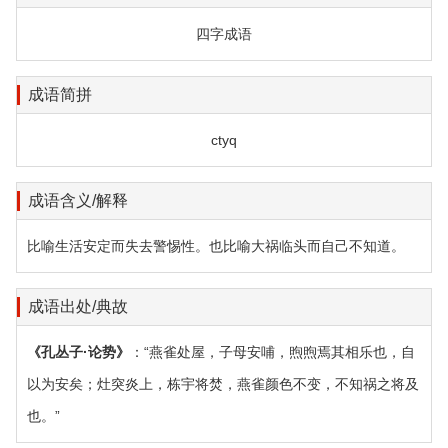
四字成语
成语简拼
ctyq
成语含义/解释
比喻生活安定而失去警惕性。也比喻大祸临头而自己不知道。
成语出处/典故
《孔丛子·论势》
：“燕雀处屋，子母安哺，煦煦焉其相乐也，自
以为安矣；灶突炎上，栋宇将焚，燕雀颜色不变，不知祸之将及
也。”