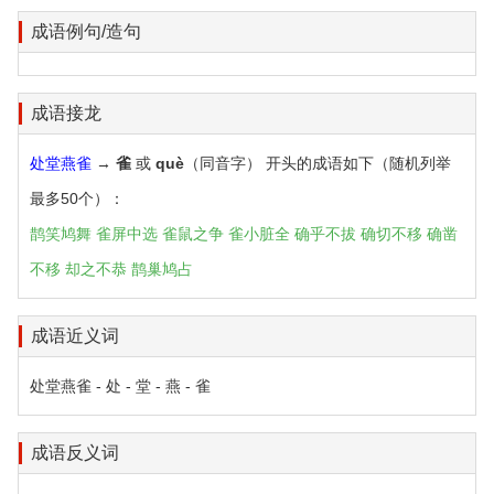
成语例句/造句
成语接龙
处堂燕雀
→
雀
或
què
（同音字） 开头的成语如下（随机列举
最多50个）：
鹊笑鸠舞
雀屏中选
雀鼠之争
雀小脏全
确乎不拔
确切不移
确凿
不移
却之不恭
鹊巢鸠占
成语近义词
处堂燕雀 - 处 - 堂 - 燕 - 雀
成语反义词