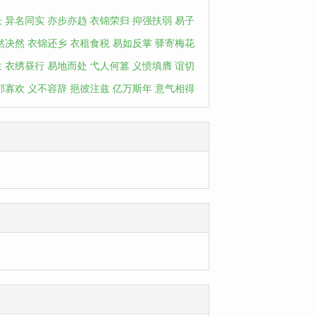
长
异名同实
亦步亦趋
衣锦荣归
抑强扶弱
易子
然决然
衣锦还乡
衣租食税
易如反掌
驿寄梅花
生
衣绣昼行
易地而处
弋人何篡
义愤填膺
谊切
郁寡欢
义不容辞
挹彼注兹
亿万斯年
意气相得