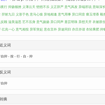
锦夜行
抑扬顿挫
义薄云天
悒悒不乐
义正辞严
意气风发
异端邪说
意味深
食
羿射九日
义形于色
意马心猿
异地相逢
意气用事
异口同音
瘗玉埋香
毅
无反顾
溢美溢恶
艺不压身
意气扬扬
异口同声
薏苡明珠
异想天开
衣被群
岑
亿兆一心
意气相投
异军突起
意在言外
异途同归
亦庄亦谐
衣轻乘肥
抑
近义词
抑 - 按 - 行 - 自 - 抑
反义词
行自抑
转摘