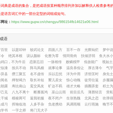
语词典是成语的集合，是把成语按某种顺序排列并加以解释供人检查参考
语是语言词汇中的一部分定型的词组或短句。
享网址：
https://www.gupw.cn/chengyu/986154fb14621e06.html
成语
芳百世
以莛叩钟
较武论文
四面八方
百不一存
光辉灿烂
梦中
客令
绝其本根
误认颜标
化整为零
情同骨肉
扶倾济弱
鱼大水
为鸡口，不为牛后
恋新忘旧
一脉相传
败鳞残甲
俭故能广
视如土
胶似漆
按兵不动
阵马风樯
就事论事
温良恭俭让
厚古薄今
气
乡异县
攒三聚五
名不虚传
乐以忘忧
洋为中用
济世匡时
身先
迩闻名
殚智竭力
取长补短
鬻儿卖女
惊心动魄
徒劳往返
步履
光朝露
寿比南山
鸾交凤友
旷达不羁
雄才大略
插圈弄套
积土
抒己见
八九不离十
断雁孤鸿
巫山云雨
前目后凡
薄唇轻言
营
之干城
模棱两可
返我初服
夜不闭户
生张熟魏
北风之恋
吹弹
沿成习
挥翰临池
人多手杂
负老携幼
风调雨顺
云行雨施
晚节
池学书
一字之师
将门无犬子