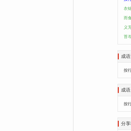
衣
而
义
苔
成语
按行自
成语
按
分享