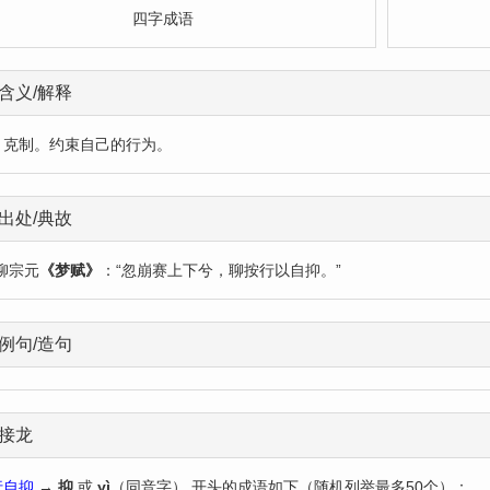
四字成语
含义/解释
：克制。约束自己的行为。
出处/典故
柳宗元
《梦赋》
：“忽崩赛上下兮，聊按行以自抑。”
例句/造句
接龙
行自抑
→
抑
或
yì
（同音字） 开头的成语如下（随机列举最多50个）：