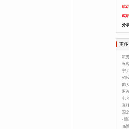
成
成
分
更多
流
逐
宁
如
他
遐
电
直
国
相
临