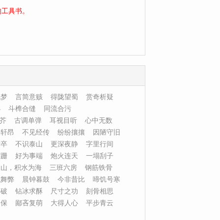
的工具书。
说梦
言简意赅
得陇望蜀
赏奇析疑
小
斗榫合缝
同流合污
芥
古调单弹
耳视目听
心中无数
宇轩昂
不见经传
纷纷攘攘
因陋守旧
士卒
不识泰山
更深夜静
字里行间
蹒跚
好为事端
炮火连天
一塌刮子
为山，积水为海
三班六房
钢筋铁骨
私舞弊
晨钟暮鼓
今非昔比
啼饥号寒
得破
钻冰求酥
尺寸之功
刻骨相思
不保
鄙吝复萌
大得人心
平步青云