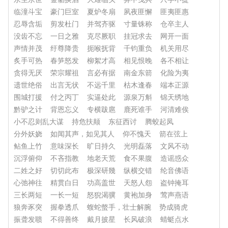
临潼斗宝
豪门巨室
夏炉冬扇
夙夜匪懈
匪夷匪惠
忍辱含垢
剪发杜门
并驾齐驱
寸量铢称
仓卒主人
没齿不忘
一日之雅
克尽厥职
挂冠求去
网开一面
声情并茂
纡尊降贵
扼喉抚背
千钧重负
机关用尽
炙手可热
春笋怒发
柳絮才高
相见恨晚
各不相让
贪得无厌
荣宗耀祖
言必有据
南金东箭
化险为夷
遗世绝俗
出言无状
不远千里
枯木逢春
端本正源
围城打援
付之丙丁
实逼处此
源泉万斛
锦天绣地
黔驴之计
背恩忘义
专横跋扈
鹿死谁手
河清难俟
小不忍则乱大谋
持危扶颠
东征西讨
腾蛟起凤
分外妖娆
如闻其声，如见其人
仰不愧天
箭在弦上
鲇鱼上竹
意味深长
旷日持久
光明磊落
文风不动
沉浮俯仰
不吝指教
地老天荒
食不果腹
造谣惑众
二姓之好
切切此布
极深研幾
纵横交错
纶音佛语
心弛神往
精贯白日
功高盖世
天怒人怨
盗钟掩耳
三长两短
一长一短
怒猊渴骥
黄袍加身
莺声燕语
狼奔豕突
握拳透爪
蝮蛇螫手，壮士解腕
势成骑虎
振聋发聩
不得善终
戴月披星
长风破浪
蜻蜓点水