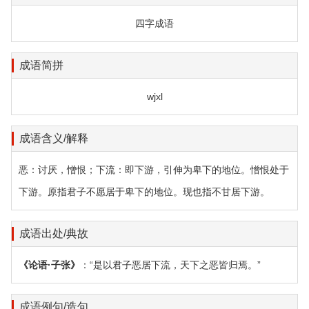
四字成语
成语简拼
wjxl
成语含义/解释
恶：讨厌，憎恨；下流：即下游，引伸为卑下的地位。憎恨处于
下游。原指君子不愿居于卑下的地位。现也指不甘居下游。
成语出处/典故
《论语·子张》
：“是以君子恶居下流，天下之恶皆归焉。”
成语例句/造句