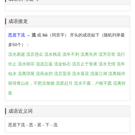
成语接龙
恶居下流
→
流
或
liú
（同音字） 开头的成语如下（随机列举最
多50个）：
流光易逝
流言惑众
流水桃花
流年不利
流离失所
流芳百世
流行
坎止
流水朝宗
流连忘返
流金铄石
流言止于智者
流水无情
流年
似水
流离琐尾
流风余韵
流言蜚语
流水落花
流落江湖
流离颠沛
留得青山在，不愁没柴烧
流星赶月
流水不腐，户枢不蠹
流离转
徙
成语近义词
恶居下流 - 恶 - 居 - 下 - 流