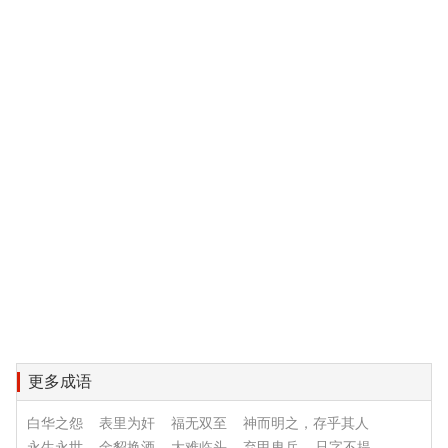
更多成语
白华之怨
表里为奸
福无双至
神而明之，存乎其人
永生永世
金貂换酒
大难临头
弃甲曳兵
只字不提