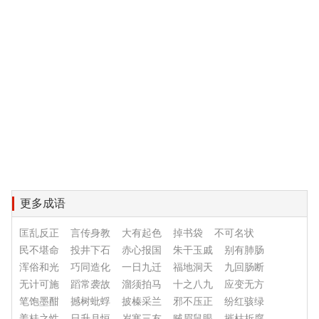
更多成语
匡乱反正
言传身教
大有起色
掉书袋
不可名状
民不堪命
投井下石
赤心报国
朱干玉戚
别有肺肠
浑俗和光
巧同造化
一日九迁
福地洞天
九回肠断
无计可施
蹈常袭故
溜须拍马
十之八九
应变无方
笔饱墨酣
撼树蚍蜉
披榛采兰
邪不压正
纷红骇绿
姜桂之性
日升月恒
岁寒三友
贼眉鼠眼
摧枯折腐