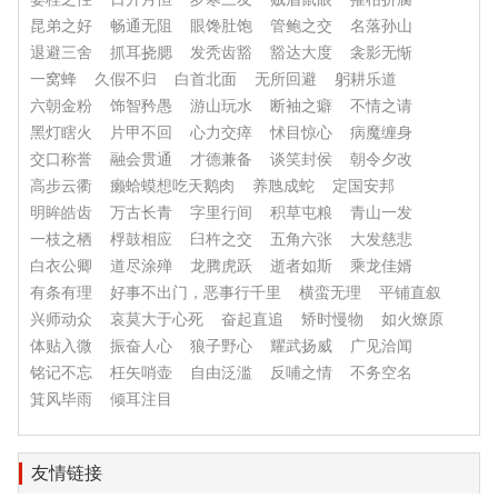
昆弟之好
畅通无阻
眼馋肚饱
管鲍之交
名落孙山
退避三舍
抓耳挠腮
发秃齿豁
豁达大度
衾影无惭
一窝蜂
久假不归
白首北面
无所回避
躬耕乐道
六朝金粉
饰智矜愚
游山玩水
断袖之癖
不情之请
黑灯瞎火
片甲不回
心力交瘁
怵目惊心
病魔缠身
交口称誉
融会贯通
才德兼备
谈笑封侯
朝令夕改
高步云衢
癞蛤蟆想吃天鹅肉
养虺成蛇
定国安邦
明眸皓齿
万古长青
字里行间
积草屯粮
青山一发
一枝之栖
桴鼓相应
臼杵之交
五角六张
大发慈悲
白衣公卿
道尽涂殚
龙腾虎跃
逝者如斯
乘龙佳婿
有条有理
好事不出门，恶事行千里
横蛮无理
平铺直叙
兴师动众
哀莫大于心死
奋起直追
矫时慢物
如火燎原
体贴入微
振奋人心
狼子野心
耀武扬威
广见洽闻
铭记不忘
枉矢哨壶
自由泛滥
反哺之情
不务空名
箕风毕雨
倾耳注目
友情链接