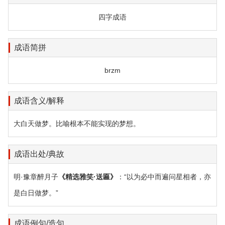
四字成语
成语简拼
brzm
成语含义/解释
大白天做梦。比喻根本不能实现的梦想。
成语出处/典故
明·豫章醉月子
《精选雅笑·送匾》
：“以为必中而遍问星相者，亦
是白日做梦。”
成语例句/造句