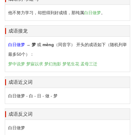
他不努力学习，却想得到好成绩，那纯属
白日做梦
。
成语接龙
白日做梦
→
梦
或
mèng
（同音字） 开头的成语如下（随机列举
最多50个）：
梦中说梦
梦寐以求
梦幻泡影
梦笔生花
孟母三迁
成语近义词
白日做梦 - 白 - 日 - 做 - 梦
成语反义词
白日做梦