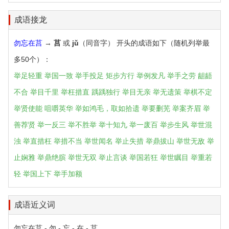
成语接龙
勿忘在莒
→
莒
或
jǔ
（同音字） 开头的成语如下（随机列举最
多50个）：
举足轻重
举国一致
举手投足
矩步方行
举例发凡
举手之劳
龃龉
不合
举目千里
举枉措直
踽踽独行
举目无亲
举无遗策
举棋不定
举贤使能
咀嚼英华
举如鸿毛，取如拾遗
举要删芜
举案齐眉
举
善荐贤
举一反三
举不胜举
举十知九
举一废百
举步生风
举世混
浊
举直措枉
举措不当
举世闻名
举止失措
举鼎拔山
举世无敌
举
止娴雅
举鼎绝膑
举世无双
举止言谈
举国若狂
举世瞩目
举重若
轻
举国上下
举手加额
成语近义词
勿忘在莒 - 勿 - 忘 - 在 - 莒