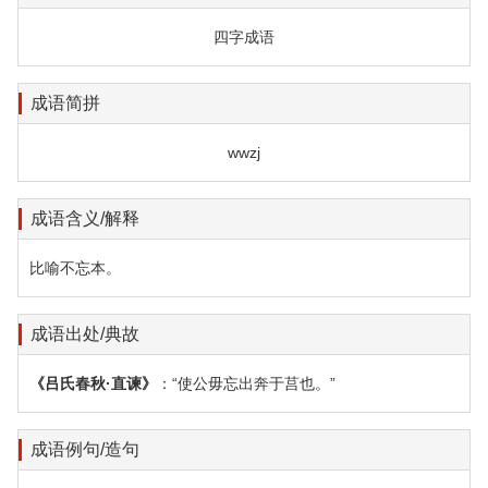
四字成语
成语简拼
wwzj
成语含义/解释
比喻不忘本。
成语出处/典故
《吕氏春秋·直谏》
：“使公毋忘出奔于莒也。”
成语例句/造句