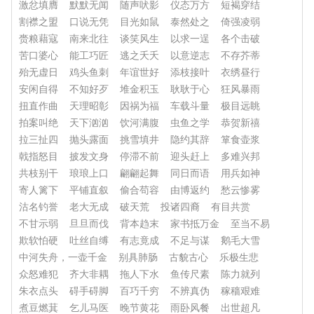
激忿填膺
默默无闻
随声吠影
仪态万方
短褐穿结
割襟之盟
口说无凭
目光如鼠
泰然处之
倚强凌弱
赍粮藉寇
南来北往
谈笑风生
以求一逞
各个击破
苦口婆心
能工巧匠
逃之夭夭
以意逆志
不存芥蒂
殆无虚日
鸡头鱼刺
年谊世好
添枝接叶
衣绣昼行
安闲自得
不知好歹
堆金积玉
耿耿于心
狂风暴雨
扭直作曲
天理昭彰
因祸为福
车载斗量
极目远眺
拍案叫绝
天下汹汹
饮河满腹
虫鱼之学
恭贺新禧
拉三扯四
抛头露面
挑雪填井
隐约其辞
箪食壶浆
戟指怒目
披发文身
停滞不前
迎头赶上
多难兴邦
共枝别干
琅琅上口
翩翩起舞
同日而语
用兵如神
寄人篱下
平铺直叙
偷合苟容
由博返约
愁云惨雾
沽名钓誉
老大无成
破天荒
投诸四裔
有目共赏
不甘示弱
旦旦而伐
背本趋末
家书抵万金
至当不易
欺软怕硬
吐丝自缚
有志竟成
不足与谋
鹅毛大雪
中河失舟，一壶千金
别具肺肠
古貌古心
乐极生悲
众怒难犯
齐大非耦
拖人下水
鱼传尺素
陈力就列
朱衣点头
碍手碍脚
百巧千穷
不辨真伪
稼穑艰难
煮豆燃萁
乞儿马医
晚节黄花
雨卧风餐
出世超凡