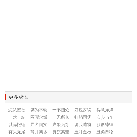
更多成语
惩忿窒欲
谋为不轨
一不扭众
好说歹说
得意洋洋
一龙一蛇
匿瑕含垢
一无所长
虹销雨霁
安步当车
以德报德
异名同实
户限为穿
调兵遣将
影影绰绰
有头无尾
背井离乡
黄旗紫盖
玉叶金枝
丑类恶物