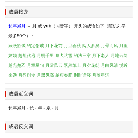
成语接龙
长年累月
→
月
或
yuè
（同音字） 开头的成语如下（随机列举
最多50个）：
跃跃欲试
约定俗成
月下花前
月旦春秋
阅人多矣
月晕而风
月里
嫦娥
越俎代庖
月明千里
粤犬吠雪
约法三章
月下老人
月地云阶
越凫楚乙
月章星句
月露风云
跃然纸上
月夕花朝
月白风清
悦近
来远
月盈则食
月黑风高
越瘦秦肥
刖趾适屦
月落星沉
成语近义词
长年累月 - 长 - 年 - 累 - 月
成语反义词