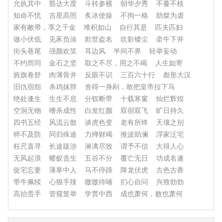
允执其中
豁达大度
斗转参横
朝华夕秀
不蔓不枝
知命不忧
吉星高照
炙冰使燥
不拘一格
助桀为虐
家有敝帚，享之千金
堆积如山
自行其是
匹夫匹妇
做小伏低
见豕负涂
欺世盗名
吹影镂尘
牵牛下井
街头巷尾
强颜欢笑
耳边风
半间不界
轻举妄动
不约而同
金石之坚
取之不尽，用之不竭
人生如寄
旌旗卷舒
肉薄骨并
反眼不识
三百六十行
彪形大汉
旧仇宿怨
杀鸡抹脖
舍得一身剐，敢把皇帝拉下马
绝处逢生
生生不息
分钗断带
十载寒窗
灿烂辉煌
空洞无物
嗜杀成性
白发红颜
双宿双飞
旷日持久
四书五经
风流云散
谈虎色变
老有所终
天壤之别
猝不及防
同归殊途
力殚财竭
推波助澜
浮家泛宅
枉尺直寻
长途跋涉
淋漓尽致
谓予不信
大得人心
无风起浪
蝼蚁贪生
五谷不分
覆亡无日
功成名遂
徙宅忘妻
薄寒中人
马不停蹄
降龙伏虎
古色古香
带牛佩犊
心狠手辣
嗷嗷待哺
扪心自问
兴致勃勃
高抬贵手
管窥筐举
学贯中西
成也萧何，败也萧何