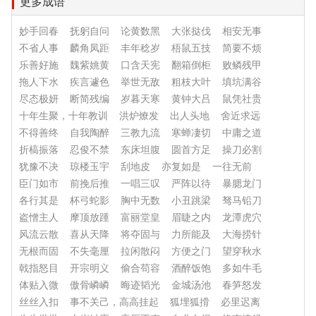
更多成语
妙手回春
抚躬自问
论黄数黑
大张挞伐
相安无事
不省人事
麟角凤距
丰年稔岁
梧鼠五技
简要不烦
乐善好施
魏紫姚黄
口含天宪
翻箱倒柜
败鳞残甲
拖人下水
疾言遽色
举世无敌
粗枝大叶
填坑满谷
尽态极妍
断简残编
岁暮天寒
黄钟大吕
鼠凭社贵
十年生聚，十年教训
洪炉燎发
出人头地
舍近求远
不得善终
自我陶醉
三教九流
寒蝉凄切
中庸之道
折槁振落
忍俊不禁
东床坦腹
圆首方足
操刀必割
犹豫不决
琼楼玉宇
刮地皮
亦复如是
一往无前
臣门如市
前挽后推
一唱三叹
严阵以待
暴腮龙门
各行其是
杯弓蛇影
胸中无数
小丑跳梁
驽马铅刀
盗憎主人
摩顶放踵
富丽堂皇
眉睫之内
龙潭虎穴
风流云散
喜从天降
将夺固与
力所能及
大海捞针
无根而固
不失毫厘
拉闲散闷
方便之门
望穿秋水
戟指怒目
开宗明义
偷合苟容
酒醉饭饱
多如牛毛
体贴入微
傲骨嶙嶙
晦迹韬光
金城汤池
春笋怒发
丝丝入扣
事不关己，高高挂起
狐埋狐搰
必里迟离