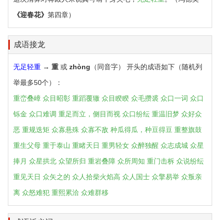
《迎春花》
第四章）
成语接龙
无足轻重
→
重
或
zhòng
（同音字） 开头的成语如下（随机列
举最多50个）：
重峦叠嶂
众目昭彰
重蹈覆辙
众目睽睽
众毛攒裘
众口一词
众口
铄金
众口难调
重足而立，侧目而视
众口纷纭
重温旧梦
众好众
恶
重规迭矩
众寡悬殊
众寡不敌
种瓜得瓜，种豆得豆
重整旗鼓
重生父母
重于泰山
重睹天日
重男轻女
众醉独醒
众志成城
众星
捧月
众星拱北
众望所归
重岩叠障
众所周知
重门击柝
众说纷纭
重见天日
众矢之的
众人拾柴火焰高
众人国士
众擎易举
众叛亲
离
众怒难犯
重熙累洽
众难群移