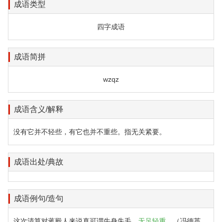
成语类型
四字成语
成语简拼
wzqz
成语含义/解释
没有它并不轻些，有它也并不重些。指无关紧要。
成语出处/典故
成语例句/造句
这次清算对蒋殿人来说真可谓牛身失毛，
无足轻重
。（冯德英