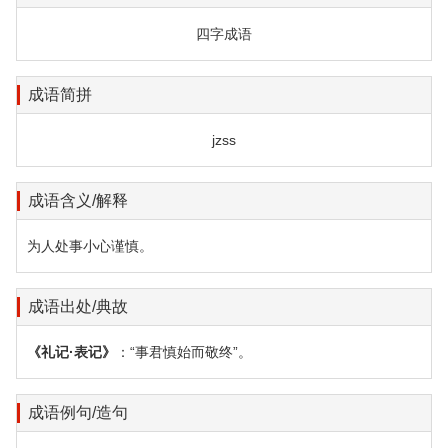
四字成语
成语简拼
jzss
成语含义/解释
为人处事小心谨慎。
成语出处/典故
《礼记·表记》
：“事君慎始而敬终”。
成语例句/造句