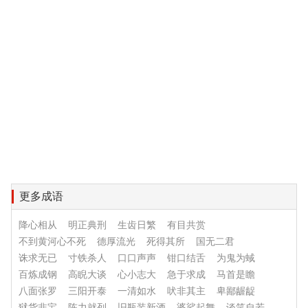
更多成语
降心相从
明正典刑
生齿日繁
有目共赏
不到黄河心不死
德厚流光
死得其所
国无二君
诛求无已
寸铁杀人
口口声声
钳口结舌
为鬼为蜮
百炼成钢
高睨大谈
心小志大
急于求成
马首是瞻
八面张罗
三阳开泰
一清如水
吠非其主
卑鄙龌龊
狱货非宝
陈力就列
旧瓶装新酒
婆娑起舞
谈笑自若