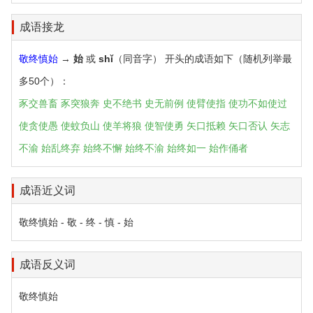
成语接龙
敬终慎始
→
始
或
shǐ
（同音字） 开头的成语如下（随机列举最
多50个）：
豕交兽畜
豕突狼奔
史不绝书
史无前例
使臂使指
使功不如使过
使贪使愚
使蚊负山
使羊将狼
使智使勇
矢口抵赖
矢口否认
矢志
不渝
始乱终弃
始终不懈
始终不渝
始终如一
始作俑者
成语近义词
敬终慎始 - 敬 - 终 - 慎 - 始
成语反义词
敬终慎始