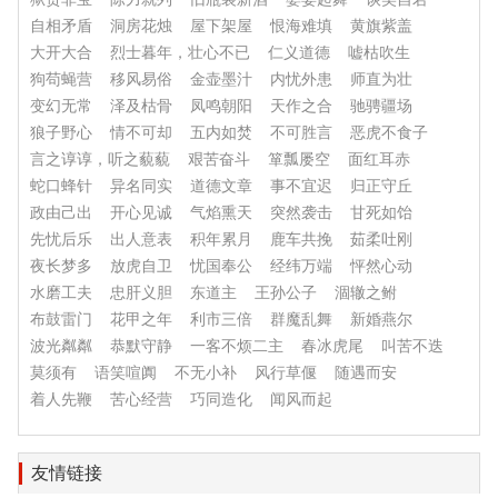
自相矛盾
洞房花烛
屋下架屋
恨海难填
黄旗紫盖
大开大合
烈士暮年，壮心不已
仁义道德
嘘枯吹生
狗苟蝇营
移风易俗
金壶墨汁
内忧外患
师直为壮
变幻无常
泽及枯骨
凤鸣朝阳
天作之合
驰骋疆场
狼子野心
情不可却
五内如焚
不可胜言
恶虎不食子
言之谆谆，听之藐藐
艰苦奋斗
箪瓢屡空
面红耳赤
蛇口蜂针
异名同实
道德文章
事不宜迟
归正守丘
政由己出
开心见诚
气焰熏天
突然袭击
甘死如饴
先忧后乐
出人意表
积年累月
鹿车共挽
茹柔吐刚
夜长梦多
放虎自卫
忧国奉公
经纬万端
怦然心动
水磨工夫
忠肝义胆
东道主
王孙公子
涸辙之鲋
布鼓雷门
花甲之年
利市三倍
群魔乱舞
新婚燕尔
波光粼粼
恭默守静
一客不烦二主
春冰虎尾
叫苦不迭
莫须有
语笑喧阗
不无小补
风行草偃
随遇而安
着人先鞭
苦心经营
巧同造化
闻风而起
友情链接