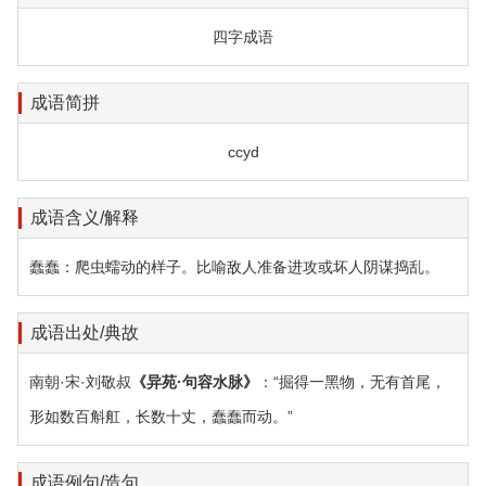
四字成语
成语简拼
ccyd
成语含义/解释
蠢蠢：爬虫蠕动的样子。比喻敌人准备进攻或坏人阴谋捣乱。
成语出处/典故
南朝·宋·刘敬叔
《异苑·句容水脉》
：“掘得一黑物，无有首尾，
形如数百斛舡，长数十丈，蠢蠢而动。”
成语例句/造句