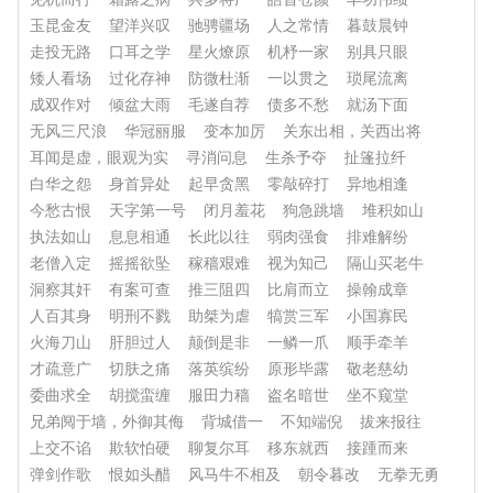
玉昆金友
望洋兴叹
驰骋疆场
人之常情
暮鼓晨钟
走投无路
口耳之学
星火燎原
机杼一家
别具只眼
矮人看场
过化存神
防微杜渐
一以贯之
琐尾流离
成双作对
倾盆大雨
毛遂自荐
债多不愁
就汤下面
无风三尺浪
华冠丽服
变本加厉
关东出相，关西出将
耳闻是虚，眼观为实
寻消问息
生杀予夺
扯篷拉纤
白华之怨
身首异处
起早贪黑
零敲碎打
异地相逢
今愁古恨
天字第一号
闭月羞花
狗急跳墙
堆积如山
执法如山
息息相通
长此以往
弱肉强食
排难解纷
老僧入定
摇摇欲坠
稼穑艰难
视为知己
隔山买老牛
洞察其奸
有案可查
推三阻四
比肩而立
操翰成章
人百其身
明刑不戮
助桀为虐
犒赏三军
小国寡民
火海刀山
肝胆过人
颠倒是非
一鳞一爪
顺手牵羊
才疏意广
切肤之痛
落英缤纷
原形毕露
敬老慈幼
委曲求全
胡搅蛮缠
服田力穑
盗名暗世
坐不窥堂
兄弟阋于墙，外御其侮
背城借一
不知端倪
拔来报往
上交不谄
欺软怕硬
聊复尔耳
移东就西
接踵而来
弹剑作歌
恨如头醋
风马牛不相及
朝令暮改
无拳无勇