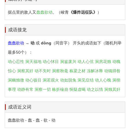
据点里的敌人又
蠢蠢欲动
。（峻青
《爆炸远征队》
）
成语接龙
蠢蠢欲动
→
动
或
dòng
（同音字） 开头的成语如下（随机列举
最多50个）：
动心忍性
洞天福地
动心怵目
洞鉴废兴
动人心弦
洞房花烛
动魄
惊心
洞察其奸
动不失时
洞察秋毫
栋梁之材
冻解冰释
动辄得咎
洞幽烛微
动心骇目
洞若观火
动如脱兔
洞见症结
动人心魄
洞彻
事理
动静有常
洞察一切
栋折榱崩
恫疑虚喝
动之以情
洞烛其奸
成语近义词
蠢蠢欲动 - 蠢 - 蠢 - 欲 - 动