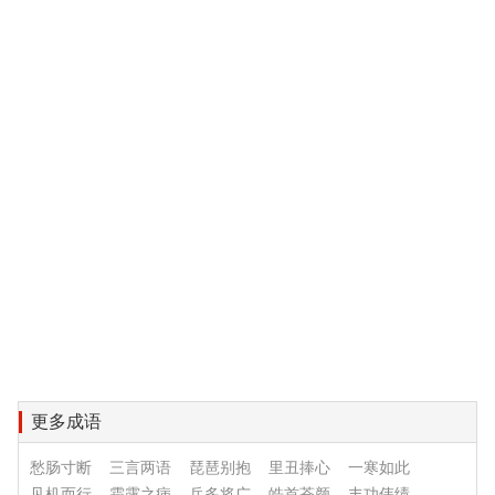
更多成语
愁肠寸断
三言两语
琵琶别抱
里丑捧心
一寒如此
见机而行
霜露之病
兵多将广
皓首苍颜
丰功伟绩