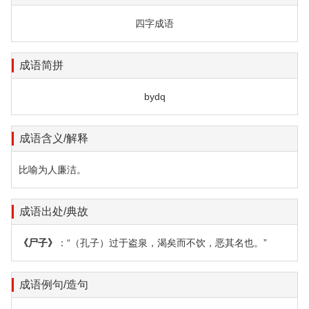
四字成语
成语简拼
bydq
成语含义/解释
比喻为人廉洁。
成语出处/典故
《尸子》
：“（孔子）过于盗泉，渴矣而不饮，恶其名也。”
成语例句/造句