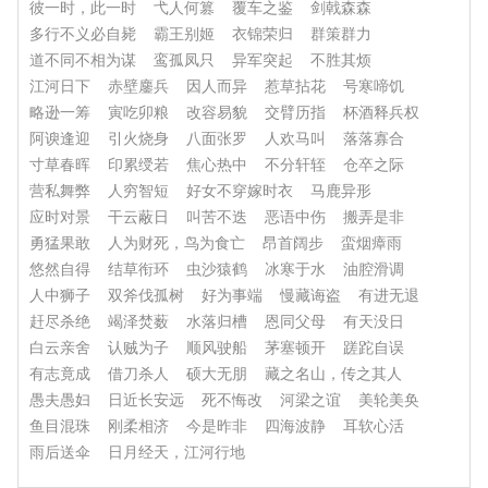
彼一时，此一时
弋人何篡
覆车之鉴
剑戟森森
多行不义必自毙
霸王别姬
衣锦荣归
群策群力
道不同不相为谋
鸾孤凤只
异军突起
不胜其烦
江河日下
赤壁鏖兵
因人而异
惹草拈花
号寒啼饥
略逊一筹
寅吃卯粮
改容易貌
交臂历指
杯酒释兵权
阿谀逢迎
引火烧身
八面张罗
人欢马叫
落落寡合
寸草春晖
印累绶若
焦心热中
不分轩轾
仓卒之际
营私舞弊
人穷智短
好女不穿嫁时衣
马鹿异形
应时对景
干云蔽日
叫苦不迭
恶语中伤
搬弄是非
勇猛果敢
人为财死，鸟为食亡
昂首阔步
蛮烟瘴雨
悠然自得
结草衔环
虫沙猿鹤
冰寒于水
油腔滑调
人中狮子
双斧伐孤树
好为事端
慢藏诲盗
有进无退
赶尽杀绝
竭泽焚薮
水落归槽
恩同父母
有天没日
白云亲舍
认贼为子
顺风驶船
茅塞顿开
蹉跎自误
有志竟成
借刀杀人
硕大无朋
藏之名山，传之其人
愚夫愚妇
日近长安远
死不悔改
河梁之谊
美轮美奂
鱼目混珠
刚柔相济
今是昨非
四海波静
耳软心活
雨后送伞
日月经天，江河行地