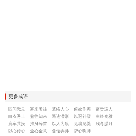
更多成语
区闻陬见
寒来暑往
笼络人心
倚姣作媚
富贵逼人
白衣秀士
鉴往知来
遁迹潜形
以冠补履
曲终奏雅
鹿车共挽
摧身碎首
以人为镜
见墙见羹
残冬腊月
以心传心
全心全意
含饴弄孙
驴心狗肺