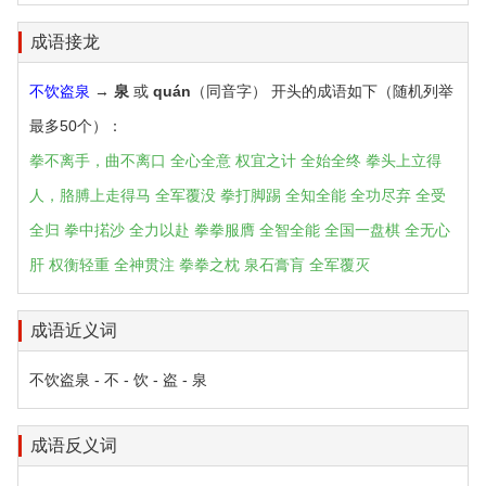
成语接龙
不饮盗泉
→
泉
或
quán
（同音字） 开头的成语如下（随机列举
最多50个）：
拳不离手，曲不离口
全心全意
权宜之计
全始全终
拳头上立得
人，胳膊上走得马
全军覆没
拳打脚踢
全知全能
全功尽弃
全受
全归
拳中掿沙
全力以赴
拳拳服膺
全智全能
全国一盘棋
全无心
肝
权衡轻重
全神贯注
拳拳之枕
泉石膏肓
全军覆灭
成语近义词
不饮盗泉 - 不 - 饮 - 盗 - 泉
成语反义词