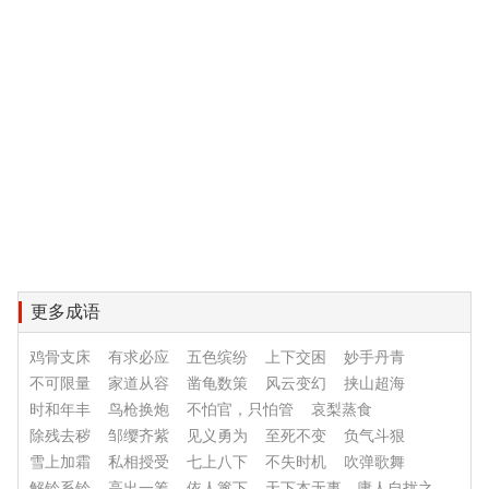
更多成语
鸡骨支床
有求必应
五色缤纷
上下交困
妙手丹青
不可限量
家道从容
凿龟数策
风云变幻
挟山超海
时和年丰
鸟枪换炮
不怕官，只怕管
哀梨蒸食
除残去秽
邹缨齐紫
见义勇为
至死不变
负气斗狠
雪上加霜
私相授受
七上八下
不失时机
吹弹歌舞
解铃系铃
高出一筹
依人篱下
天下本无事，庸人自扰之