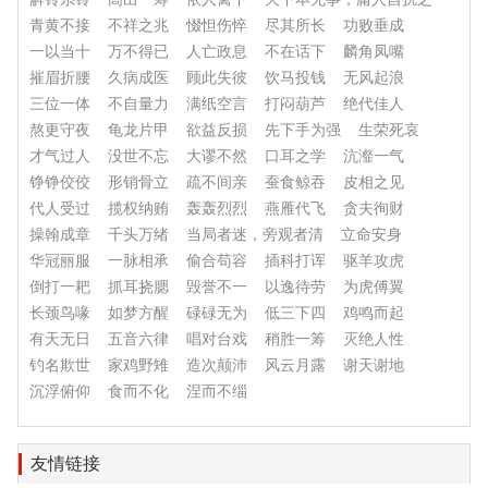
青黄不接
不祥之兆
惙怛伤悴
尽其所长
功败垂成
一以当十
万不得已
人亡政息
不在话下
麟角凤嘴
摧眉折腰
久病成医
顾此失彼
饮马投钱
无风起浪
三位一体
不自量力
满纸空言
打闷葫芦
绝代佳人
熬更守夜
龟龙片甲
欲益反损
先下手为强
生荣死哀
才气过人
没世不忘
大谬不然
口耳之学
沆瀣一气
铮铮佼佼
形销骨立
疏不间亲
蚕食鲸吞
皮相之见
代人受过
揽权纳贿
轰轰烈烈
燕雁代飞
贪夫徇财
操翰成章
千头万绪
当局者迷，旁观者清
立命安身
华冠丽服
一脉相承
偷合苟容
插科打诨
驱羊攻虎
倒打一耙
抓耳挠腮
毁誉不一
以逸待劳
为虎傅翼
长颈鸟喙
如梦方醒
碌碌无为
低三下四
鸡鸣而起
有天无日
五音六律
唱对台戏
稍胜一筹
灭绝人性
钓名欺世
家鸡野雉
造次颠沛
风云月露
谢天谢地
沉浮俯仰
食而不化
涅而不缁
友情链接