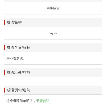
四字成语
成语简拼
wyzs
成语含义/解释
用不着多说。
成语出处/典故
成语例句/造句
这个道理简单明了，
无庸赘述
。