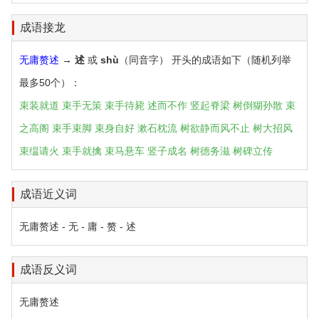
成语接龙
无庸赘述
→
述
或
shù
（同音字） 开头的成语如下（随机列举
最多50个）：
束装就道
束手无策
束手待毙
述而不作
竖起脊梁
树倒猢孙散
束
之高阁
束手束脚
束身自好
漱石枕流
树欲静而风不止
树大招风
束缊请火
束手就擒
束马悬车
竖子成名
树德务滋
树碑立传
成语近义词
无庸赘述 - 无 - 庸 - 赘 - 述
成语反义词
无庸赘述