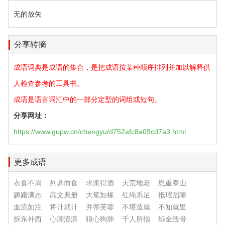
无的放矢
分享转摘
成语词典是成语的集合，是把成语按某种顺序排列并加以解释供
人检查参考的工具书。
成语是语言词汇中的一部分定型的词组或短句。
分享网址：
https://www.gupw.cn/chengyu/d752afc8a09cd7a3.html
更多成语
衣食不周
列鼎而食
求浆得酒
天荒地老
恩重泰山
踌躇满志
高文典册
大笔如椽
红绳系足
抵瑕蹈隙
血流如注
将计就计
并蒂芙蓉
不堪造就
不知就里
拆东补西
心潮澎湃
狼心狗肺
千人所指
铄金毁骨