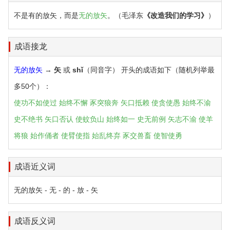
不是有的放矢，而是
无的放矢
。（毛泽东
《改造我们的学习》
）
成语接龙
无的放矢
→
矢
或
shǐ
（同音字） 开头的成语如下（随机列举最
多50个）：
使功不如使过
始终不懈
豕突狼奔
矢口抵赖
使贪使愚
始终不渝
史不绝书
矢口否认
使蚊负山
始终如一
史无前例
矢志不渝
使羊
将狼
始作俑者
使臂使指
始乱终弃
豕交兽畜
使智使勇
成语近义词
无的放矢 - 无 - 的 - 放 - 矢
成语反义词