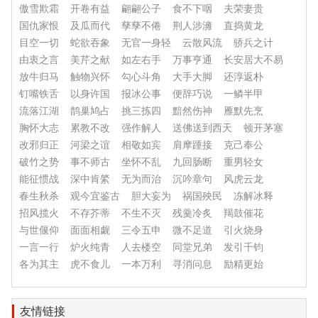
傲雪欺霜
开卷有益
翩翩公子
食不下咽
夫荣妻贵
国仇家恨
及瓜而代
孳孳不倦
荆人涉澭
直捣黄龙
目空一切
蛇欲吞象
无官一身轻
云散风流
骄兵之计
由衷之言
美芹之献
如左右手
万事亨通
长安居大不易
放牛归马
触物兴怀
勾心斗角
大手大脚
还淳返朴
钉嘴铁舌
以身许国
报冰公事
便辞巧说
一鳞半甲
流落江湖
鹊巢鸠占
挑三拣四
黯然伤神
雁默先烹
胸怀大志
累教不改
强作解人
送佛送到西天
顿开茅塞
改邪归正
河梁之谊
相敬如宾
肩摩踵接
克己奉公
破竹之势
事不师古
坐怀不乱
九回肠断
重男轻女
能征惯战
深中肯綮
无为而治
沉吟章句
风虎云龙
春生秋杀
观今宜鉴古
胆大妄为
祸国殃民
冻解冰释
招风揽火
不存芥蒂
不生不灭
残羹冷炙
羯鼓催花
与世偃仰
面面相觑
三令五申
微不足道
引火烧身
一言一行
炉火纯青
人去楼空
同堂兄弟
发引千钧
各为其主
虎不食儿
一本万利
寻消问息
励精更始
友情链接