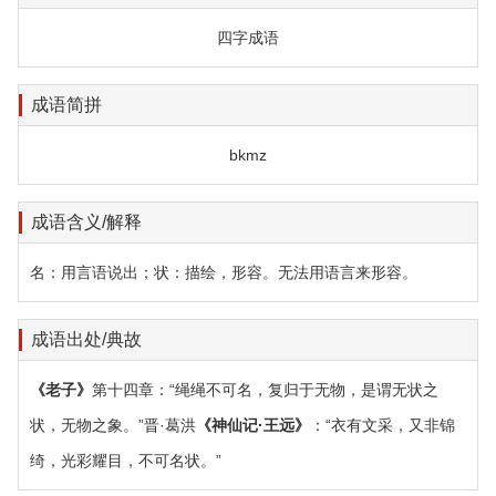
四字成语
成语简拼
bkmz
成语含义/解释
名：用言语说出；状：描绘，形容。无法用语言来形容。
成语出处/典故
《老子》
第十四章：“绳绳不可名，复归于无物，是谓无状之
状，无物之象。”晋·葛洪
《神仙记·王远》
：“衣有文采，又非锦
绮，光彩耀目，不可名状。”