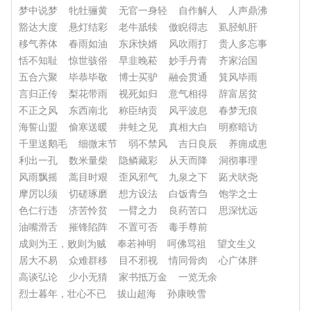
梦中说梦
牝牡骊黄
无官一身轻
自作解人
人声鼎沸
豁达大度
悬灯结彩
老牛舐犊
傲睨得志
虱胫虮肝
移气养体
春雨如油
东床快婿
风吹雨打
贵人多忘事
恬不知耻
惊世骇俗
早韭晚菘
妙手丹青
齐家治国
五合六聚
毕恭毕敬
博士买驴
融会贯通
箕风毕雨
言归正传
梨花带雨
视死如归
意气相得
辞富居贫
不正之风
东西南北
称臣纳贡
风平波息
春梦无痕
海誓山盟
偷寒送暖
井蛙之见
真相大白
明察暗访
千里送鹅毛
细微末节
弱不禁风
吉日良辰
养痈成患
利出一孔
数米量柴
隐鳞藏彩
从天而降
洞彻事理
风雨飘摇
蒿目时艰
歪风邪气
九泉之下
跖犬吠尧
摩厉以须
切磋琢磨
想方设法
白饭青刍
饱学之士
色仁行违
济苦怜贫
一臂之力
良药苦口
思深忧远
油嘴滑舌
摧锋陷阵
不置可否
毒手尊前
成则为王，败则为贼
奉若神明
呵佛骂祖
望文生义
居大不易
众难群移
目不邪视
情同骨肉
心广体胖
高谈弘论
少小无猜
家书抵万金
一览无余
烈士暮年，壮心不已
拔山超海
孙康映雪