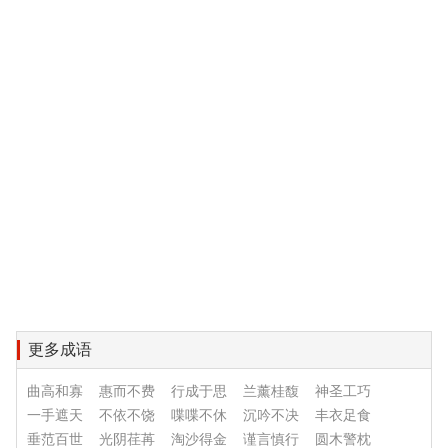
更多成语
曲高和寡
惠而不费
行成于思
兰薰桂馥
神圣工巧
一手遮天
不依不饶
喋喋不休
沉吟不决
丰衣足食
垂范百世
光阴荏苒
淘沙得金
谨言慎行
圆木警枕