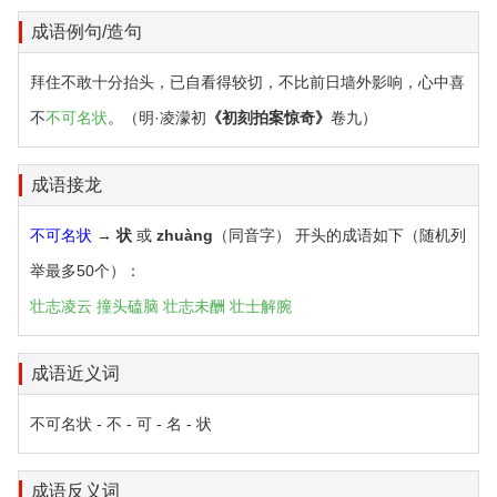
成语例句/造句
拜住不敢十分抬头，已自看得较切，不比前日墙外影响，心中喜
不
不可名状
。（明·凌濛初
《初刻拍案惊奇》
卷九）
成语接龙
不可名状
→
状
或
zhuàng
（同音字） 开头的成语如下（随机列
举最多50个）：
壮志凌云
撞头磕脑
壮志未酬
壮士解腕
成语近义词
不可名状 - 不 - 可 - 名 - 状
成语反义词