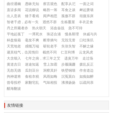
曲径通幽
愚昧无知
察言观色
配享从汜
一面之词
直谅多闻
花说柳说
略胜一筹
耳食之谈
衅起萧墙
出人意表
矮子看戏
闻声相思
孤傲不群
坦腹东床
智者千虑，必有一失
迥然不群
生栋覆屋
丰衣足食
丹之所藏者赤
热火朝天
浴血奋战
急不可待
平地起孤丁
一潭死水
珠还合浦
慢条斯理
休戚与共
杯盘狼藉
毫发不爽
断章摘句
无毁无誉
口吐珠玑
天荒地老
感慨万端
斫轮老手
失张失智
不解之缘
避其锐气，击其惰归
截然不同
仁言利博
云龙风虎
大含细入
七年之病，求三年之艾
遗臭万年
走过场
黄道吉日
迷途知返
雪上加霜
步履蹒跚
拨乱反正
无怨无德
瓜剖豆分
洞察其奸
铁壁铜墙
作舍道边
拘神遣将
食租衣税
风雨如晦
沉冤莫白
如痴如醉
曾母投杼
家翻宅乱
气味相投
沸沸扬扬
以疏间亲
醋海翻波
友情链接