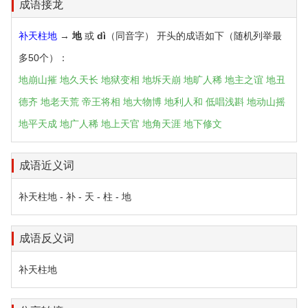
成语接龙
补天柱地
→
地
或
dì
（同音字） 开头的成语如下（随机列举最
多50个）：
地崩山摧
地久天长
地狱变相
地坼天崩
地旷人稀
地主之谊
地丑
德齐
地老天荒
帝王将相
地大物博
地利人和
低唱浅斟
地动山摇
地平天成
地广人稀
地上天官
地角天涯
地下修文
成语近义词
补天柱地 - 补 - 天 - 柱 - 地
成语反义词
补天柱地