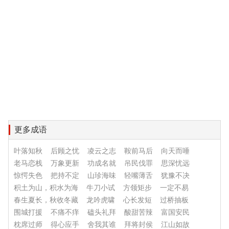
更多成语
叶落知秋
后顾之忧
凌云之志
鞍前马后
向天而唾
老马恋栈
万象更新
功成名就
吊民伐罪
思深忧远
惊愕失色
把持不定
山珍海味
轻嘴薄舌
犹豫不决
积土为山，积水为海
牛刀小试
方领矩步
一定不易
春生夏长，秋收冬藏
龙吟虎啸
心长发短
过桥抽板
围城打援
不痛不痒
磕头礼拜
酸甜苦辣
富国安民
枕席过师
得心应手
舍我其谁
拜将封侯
江山如故