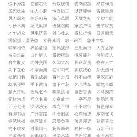
慌不择路
左辅右弼
分钗破镜
委肉虎蹊
昂首伸眉
虽死犹生
沁人心脾
怜香惜玉
以莛叩钟
昏镜重磨
风刀霜剑
伯乐相马
洗心革面
天壤之别
全智全能
寸步不离
龙飞凤舞
语笑喧阗
家弦户诵
击节叹赏
才华超众
凤毛济美
雄心壮志
投梭折齿
日月丽天
满招损，谦受益
支吾其词
教一识百
急中生智
辅车相依
衣衫蓝缕
望风披靡
三思而行
大方之家
名实难副
自作解人
紧锣密鼓
概莫能外
倚势凌人
舍生取义
内外交困
久闻大名
长命富贵
物在人亡
高下在心
不寒而栗
右军习气
实获我心
殆无虚日
枇杷门巷
看朱成碧
百年之后
行不由径
更深夜静
枕戈寝甲
手下留情
笔下生花
乞儿乘车
喟然长叹
趁火打劫
摇尾乞怜
狗急跳墙
自告奋勇
四马攒蹄
党豺为虐
巧立名目
立身处世
一字不易
刮肠洗胃
五劳七伤
涕泗滂沱
求之不得
令不虚行
持盈保泰
有脚书橱
广开言路
不念旧恶
心痒难挠
东南雀飞
铜琶铁板
德厚流光
忍辱负重
落月屋梁
朝齑暮盐
箭不虚发
过眼烟云
扬长而去
独树一帜
万水千山
三差两错
妙趣横生
出尘不染
庄严宝相
金匮石室