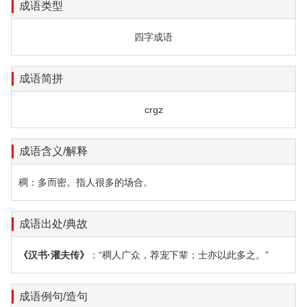
成语类型
四字成语
成语简拼
crgz
成语含义/解释
稠：多而密。指人很多的场合。
成语出处/典故
《汉书·灌夫传》
：“稠人广众，荐宠下辈；士亦以此多之。”
成语例句/造句