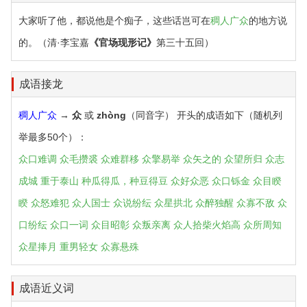
大家听了他，都说他是个痴子，这些话岂可在
稠人广众
的地方说
的。（清·李宝嘉
《官场现形记》
第三十五回）
成语接龙
稠人广众
→
众
或
zhòng
（同音字） 开头的成语如下（随机列
举最多50个）：
众口难调
众毛攒裘
众难群移
众擎易举
众矢之的
众望所归
众志
成城
重于泰山
种瓜得瓜，种豆得豆
众好众恶
众口铄金
众目睽
睽
众怒难犯
众人国士
众说纷纭
众星拱北
众醉独醒
众寡不敌
众
口纷纭
众口一词
众目昭彰
众叛亲离
众人拾柴火焰高
众所周知
众星捧月
重男轻女
众寡悬殊
成语近义词