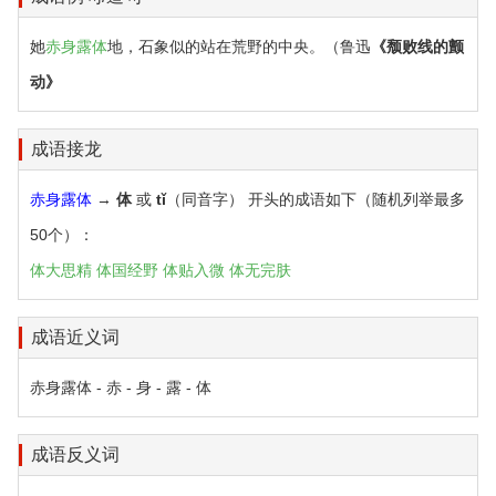
她
赤身露体
地，石象似的站在荒野的中央。（鲁迅
《颓败线的颤
动》
成语接龙
赤身露体
→
体
或
tǐ
（同音字） 开头的成语如下（随机列举最多
50个）：
体大思精
体国经野
体贴入微
体无完肤
成语近义词
赤身露体 - 赤 - 身 - 露 - 体
成语反义词