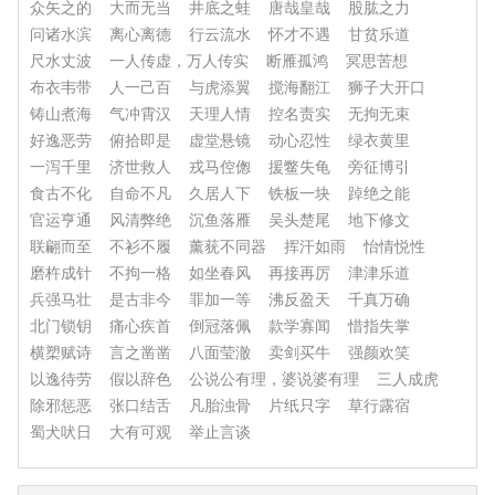
众矢之的
大而无当
井底之蛙
唐哉皇哉
股肱之力
问诸水滨
离心离德
行云流水
怀才不遇
甘贫乐道
尺水丈波
一人传虚，万人传实
断雁孤鸿
冥思苦想
布衣韦带
人一己百
与虎添翼
搅海翻江
狮子大开口
铸山煮海
气冲霄汉
天理人情
控名责实
无拘无束
好逸恶劳
俯拾即是
虚堂悬镜
动心忍性
绿衣黄里
一泻千里
济世救人
戎马倥偬
援鳖失龟
旁征博引
食古不化
自命不凡
久居人下
铁板一块
踔绝之能
官运亨通
风清弊绝
沉鱼落雁
吴头楚尾
地下修文
联翩而至
不衫不履
薰莸不同器
挥汗如雨
怡情悦性
磨杵成针
不拘一格
如坐春风
再接再厉
津津乐道
兵强马壮
是古非今
罪加一等
沸反盈天
千真万确
北门锁钥
痛心疾首
倒冠落佩
款学寡闻
惜指失掌
横槊赋诗
言之凿凿
八面莹澈
卖剑买牛
强颜欢笑
以逸待劳
假以辞色
公说公有理，婆说婆有理
三人成虎
除邪惩恶
张口结舌
凡胎浊骨
片纸只字
草行露宿
蜀犬吠日
大有可观
举止言谈