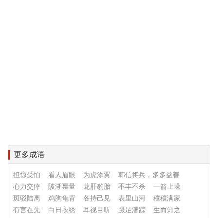
更多成语
担惊受怕
看人眉眼
为虎添翼
韩信将兵，多多益善
心力交瘁
陂湖禀量
龙肝豹胎
不丰不杀
一箭上垛
斑驳陆离
鸡胸龟背
各持己见
表里山河
穰穰满家
有言在先
白日衣绣
耳视目听
蹑足潜踪
生而知之