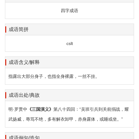
四字成语
成语简拼
cslt
成语含义/解释
指露出大部分身子，也指全身裸露，一丝不挂。
成语出处/典故
明·罗贯中
《三国演义》
第八十四回：“吴班引兵到关前搦战，耀
武扬威，辱骂不绝，多有解衣卸甲，赤身露体，或睡或坐。”
成语例句/造句