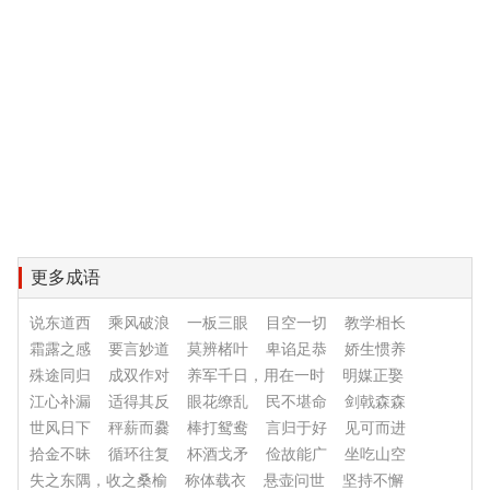
更多成语
说东道西
乘风破浪
一板三眼
目空一切
教学相长
霜露之感
要言妙道
莫辨楮叶
卑谄足恭
娇生惯养
殊途同归
成双作对
养军千日，用在一时
明媒正娶
江心补漏
适得其反
眼花缭乱
民不堪命
剑戟森森
世风日下
秤薪而爨
棒打鸳鸯
言归于好
见可而进
拾金不昧
循环往复
杯酒戈矛
俭故能广
坐吃山空
失之东隅，收之桑榆
称体载衣
悬壶问世
坚持不懈