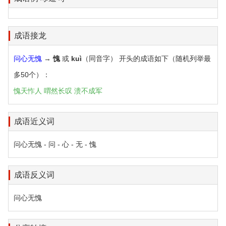
成语接龙
问心无愧
→
愧
或
kuì
（同音字） 开头的成语如下（随机列举最
多50个）：
愧天怍人
喟然长叹
溃不成军
成语近义词
问心无愧 - 问 - 心 - 无 - 愧
成语反义词
问心无愧