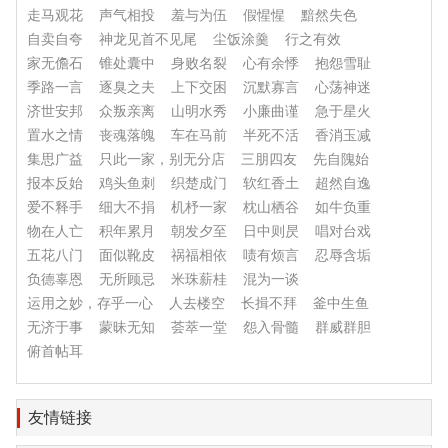
走马观花
声气相投
羞与为伍
假惺惺
黯然失色
自卖自夸
神龙见首不见尾
尘饭涂羹
行之有效
家无儋石
锥处囊中
身败名裂
心有余悸
抱怨雪耻
季路一言
逐臭之夫
上下交困
沉默寡言
心荡神迷
济世安邦
众叛亲离
山明水秀
小廉曲谨
急于星火
置水之情
丧魂落魄
车在马前
半死不活
香消玉减
集思广益
只此一家，别无分店
三朋四友
先自隗始
报本反始
鸡头鱼刺
织楚成门
软红香土
超然自逸
爱不释手
细大不捐
机杼一家
枕山栖谷
如牛负重
物在人亡
积年累月
朝发夕至
日中则昃
唱对台戏
五花八门
面似靴皮
祸福相依
啧有烦言
忍辱含垢
负德辜恩
无所顾忌
米珠薪桂
混为一谈
运用之妙，存乎一心
人去楼空
长揖不拜
釜中生鱼
无济于事
蒙昧无知
荟萃一堂
怨入骨髓
群威群胆
俯首帖耳
友情链接