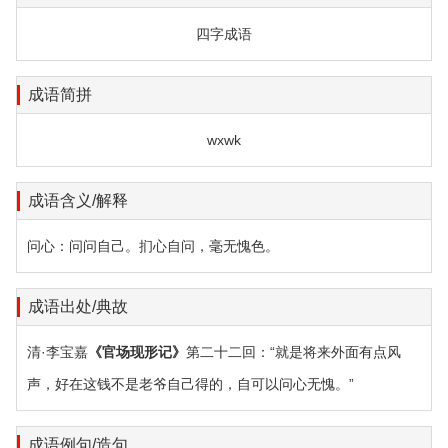
四字成语
成语简拼
wxwk
成语含义/解释
问心：问问自己。扪心自问，毫无愧色。
成语出处/典故
清·李宝嘉
《官场现形记》
第二十二回：“就是将来外面有点风
声，好在这钱不是老爷自己得的，自可以问心无愧。”
成语例句/造句