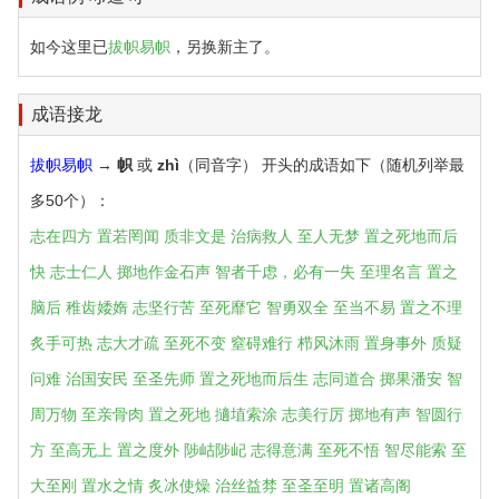
如今这里已
拔帜易帜
，另换新主了。
成语接龙
拔帜易帜
→
帜
或
zhì
（同音字） 开头的成语如下（随机列举最
多50个）：
志在四方
置若罔闻
质非文是
治病救人
至人无梦
置之死地而后
快
志士仁人
掷地作金石声
智者千虑，必有一失
至理名言
置之
脑后
稚齿婑媠
志坚行苦
至死靡它
智勇双全
至当不易
置之不理
炙手可热
志大才疏
至死不变
窒碍难行
栉风沐雨
置身事外
质疑
问难
治国安民
至圣先师
置之死地而后生
志同道合
掷果潘安
智
周万物
至亲骨肉
置之死地
擿埴索涂
志美行厉
掷地有声
智圆行
方
至高无上
置之度外
陟岵陟屺
志得意满
至死不悟
智尽能索
至
大至刚
置水之情
炙冰使燥
治丝益棼
至圣至明
置诸高阁