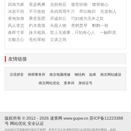
四海为家
英姿飒爽
光前裕后
傲世轻物
镂骨铭心
冰炭不投
不可收拾
杀鸡焉用牛刀
早出晚归
先发制人
黄袍加身
乘坚策肥
开诚布公
巧妇难为无米之炊
风云变态
朽木粪墙
头面人物
煮鹤焚琴
鹪鹩一枝
春晖寸草
抹月秕风
世上无难事，只怕有心人
一触即溃
古貌古心
苍松翠柏
立谈之间
友情链接
汉语拼音
律师事务所
南京电脑维修
钢结构
如皋
南京网站建设
南京网站优化
查单词
身份证号
版权所有 © 2012 - 2026 速查网
www.gupw.cn
苏ICP备11223388
号
网站优化
安全认证
本站部分页面数据均源自互联网，若有不当之处请联系我们以便我们能及时删除，邮箱：