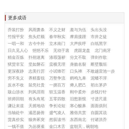
更多成语
乔装打扮
风雨萧条
不义之财
羞与为伍
头出头没
竹报平安
焦头烂额
春华秋实
摩肩接踵
市井之徒
一唱一和
古今中外
立木南门
大声疾呼
白纸黑字
日久见人心
悒悒不乐
无动于衷
虎踞龙盘
北门南牙
精金百炼
扑朔迷离
涤瑕荡秽
分文不取
弹剑作歌
狱货非宝
坚如磐石
蛮横无理
身败名裂
断壁颓垣
更深夜静
志美行厉
小试锋芒
口头禅
不敢越雷池一步
穷不失义
养精畜锐
万壑争流
鹤鸣九皋
泥蟠不滓
反水不收
鼠凭社贵
一掷百万
瘠人肥己
初出茅庐
跋山涉水
列风淫雨
软玉温香
刚中柔外
步线行针
班师回朝
有头有尾
五零四散
旧愁新恨
寸进尺退
谦让未遑
天摇地动
争长论短
寒心酸鼻
面面俱到
当轴处中
遏恶扬善
盛气凌人
雅俗共赏
自圆其说
货真价实
狼奔豕突
然荻读书
东西南北
付诸洪乔
一钱不值
为丛驱雀
金口木舌
盆朝天，碗朝地