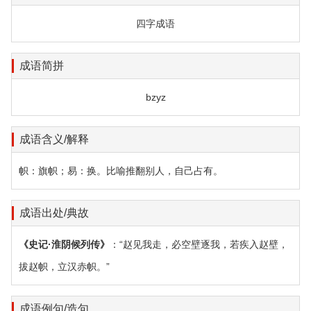
四字成语
成语简拼
bzyz
成语含义/解释
帜：旗帜；易：换。比喻推翻别人，自己占有。
成语出处/典故
《史记·淮阴候列传》
：“赵见我走，必空壁逐我，若疾入赵壁，
拔赵帜，立汉赤帜。”
成语例句/造句