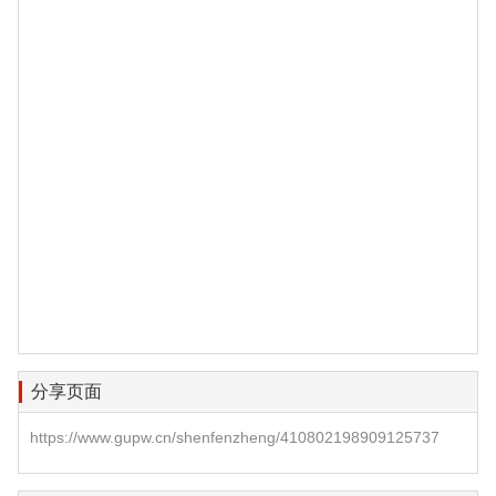
分享页面
https://www.gupw.cn/shenfenzheng/410802198909125737