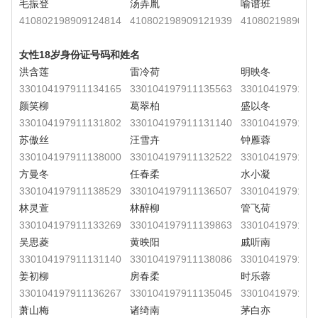
毛振登
汤弄胤
喻谱班
410802198909124814
410802198909121939
4108021989091
女性18岁身份证号码和姓名
洪含莲
雷冷荷
明映冬
330104197911134165
330104197911135563
3301041979111
颜笑柳
葛翠柏
盛以冬
330104197911131802
330104197911131140
3301041979111
苏傲丝
汪雪卉
钟雁蓉
330104197911138000
330104197911132522
3301041979111
方曼冬
任春柔
水小凝
330104197911138529
330104197911136507
3301041979111
林灵萱
林醉柳
管飞荷
330104197911133269
330104197911139863
3301041979111
吴思菱
黄映阳
戚听南
330104197911131140
330104197911138086
3301041979111
姜初柳
房春柔
时乐蓉
330104197911136267
330104197911135045
3301041979111
萧山梅
诸绮南
茅白亦