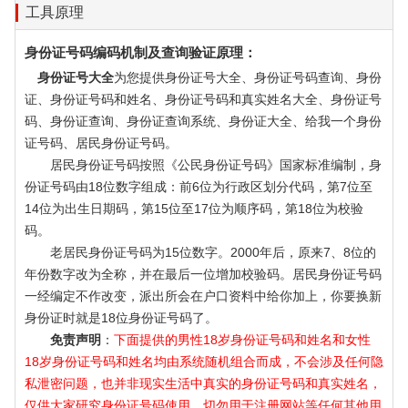
工具原理
身份证号码编码机制及查询验证原理：
身份证号大全
为您提供身份证号大全、身份证号码查询、身份
证、身份证号码和姓名、身份证号码和真实姓名大全、身份证号
码、身份证查询、身份证查询系统、身份证大全、给我一个身份
证号码、居民身份证号码。
居民身份证号码按照《公民身份证号码》国家标准编制，身
份证号码由18位数字组成：前6位为行政区划分代码，第7位至
14位为出生日期码，第15位至17位为顺序码，第18位为校验
码。
老居民身份证号码为15位数字。2000年后，原来7、8位的
年份数字改为全称，并在最后一位增加校验码。居民身份证号码
一经编定不作改变，派出所会在户口资料中给你加上，你要换新
身份证时就是18位身份证号码了。
免责声明
：
下面提供的男性18岁身份证号码和姓名和女性
18岁身份证号码和姓名均由系统随机组合而成，不会涉及任何隐
私泄密问题，也并非现实生活中真实的身份证号码和真实姓名，
仅供大家研究身份证号码使用，切勿用于注册网站等任何其他用