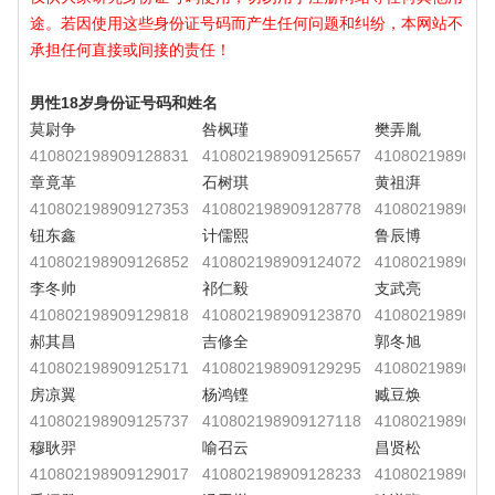
途。若因使用这些身份证号码而产生任何问题和纠纷，本网站不
承担任何直接或间接的责任！
男性18岁身份证号码和姓名
莫尉争
咎枫瑾
樊弄胤
410802198909128831
410802198909125657
4108021989091
章竟革
石树琪
黄祖湃
410802198909127353
410802198909128778
4108021989091
钮东鑫
计儒熙
鲁辰博
410802198909126852
410802198909124072
4108021989091
李冬帅
祁仁毅
支武亮
410802198909129818
410802198909123870
4108021989091
郝其昌
吉修全
郭冬旭
410802198909125171
410802198909129295
4108021989091
房凉翼
杨鸿铿
臧豆焕
410802198909125737
410802198909127118
4108021989091
穆耿羿
喻召云
昌贤松
410802198909129017
410802198909128233
4108021989091