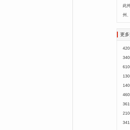
此
州
更多
42
34
61
13
14
46
36
21
34