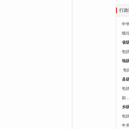
行政
中
细分
‌省
包
‌地
‌ 
‌县
包括
如
乡级
包括
中