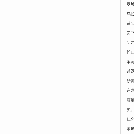
罗
乌
昔
安
伊
竹
梁
镇
沙
东
霞
灵
仁
塔