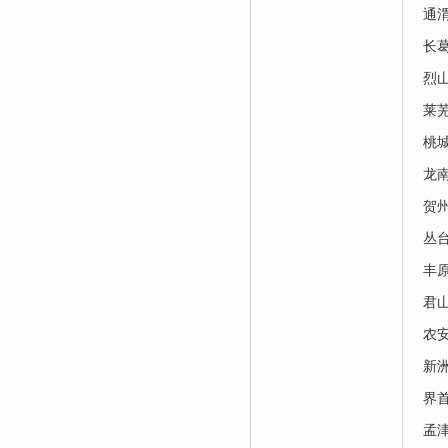
通
长
烈
莱
桃
龙
贺
丛
丰
君
农
新
界
孟