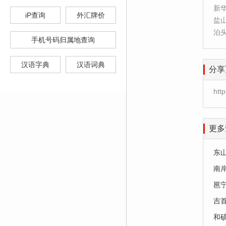
新
iP查询
外汇牌价
盐
泊
手机号码归属地查询
汉语字典
汉语词典
分享
htt
更多
东
南
邕
吉
和