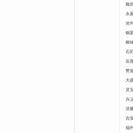
顺
永
沧
铜
柳
石
岳
赞
大
灵
兴
洪
吉
福