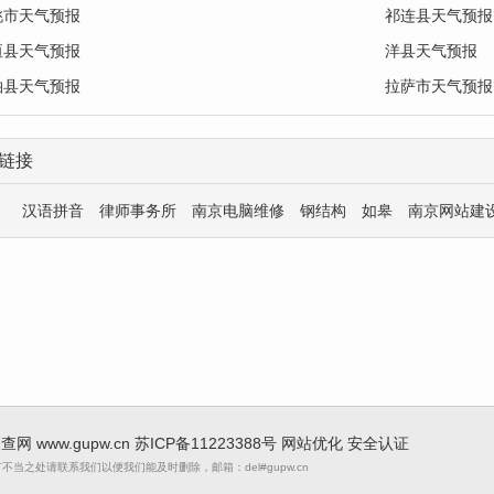
桃市天气预报
祁连县天气预报
垣县天气预报
洋县天气预报
柏县天气预报
拉萨市天气预报
链接
汉语拼音
律师事务所
南京电脑维修
钢结构
如皋
南京网站建
 速查网
www.gupw.cn
苏ICP备11223388号
网站优化
安全认证
当之处请联系我们以便我们能及时删除，邮箱：del#gupw.cn