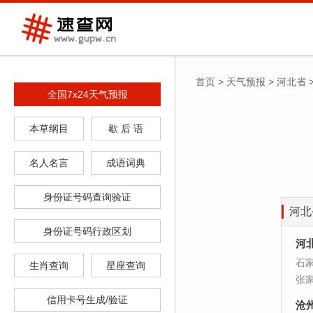
首页
>
天气预报
>
河北省
全国7x24天气预报
本草纲目
歇 后 语
名人名言
成语词典
身份证号码查询验证
河北
身份证号码行政区划
河
石
生肖查询
星座查询
张
信用卡号生成/验证
沧