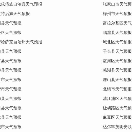
城仫佬族自治县天气预报
张家口市天气预
拉特后旗天气预报
梅州市天气预报
阳县天气预报
富拉尔基区天气
平区天气预报
临澧县天气预报
犁哈萨克自治州天气预报
城北区天气预报
山县天气预报
子长县天气预报
河县天气预报
湛河区天气预报
远县天气预报
芜湖县天气预报
河市天气预报
屏山县天气预报
营市天气预报
北镇市天气预报
浦县天气预报
清江浦区天气预
川县天气预报
让胡路区天气预
化县天气预报
麻豆区天气预报
城市天气预报
达尔罕茂明安联