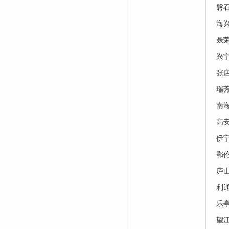
磐
海
聂
兴
张
瑞
南
高
伊
鄂
庐
利
乐
望