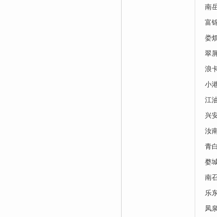
南
富
娄
翠
浪
小
江
兴
汝
青
婺
南
乐
凤