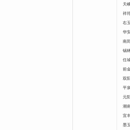
天
祥
右
华
南
锡
任
前
双
平
元
潮
宜
墨