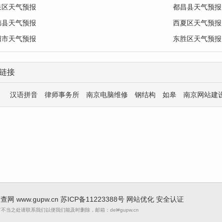
泉区天气预报
都昌县天气预报
德县天气预报
西夏区天气预报
阳市天气预报
东胜区天气预报
链接
汉语拼音
律师事务所
南京电脑维修
钢结构
如皋
南京网站建
 速查网
www.gupw.cn
苏ICP备11223388号
网站优化
安全认证
当之处请联系我们以便我们能及时删除，邮箱：del#gupw.cn