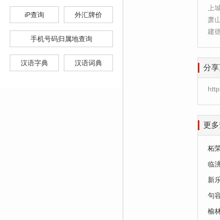
上
iP查询
外汇牌价
萧
建
手机号码归属地查询
汉语字典
汉语词典
分享
htt
更多
柘
临
新
句
榆