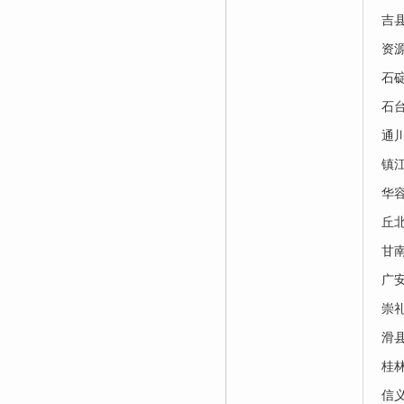
吉
资
石
石
通
镇
华
丘
甘
广
崇
滑
桂
信