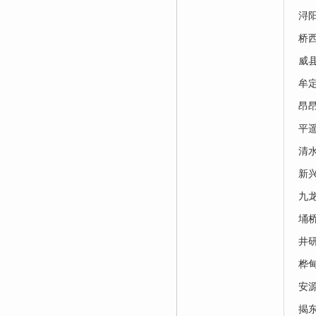
浔
桥
威
牟
昂
平
清
新
九
埇
井
桦
安
揭