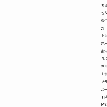
谯
包
崇
湖
上
建
南
丹
桦
上
圣
滦
下
民