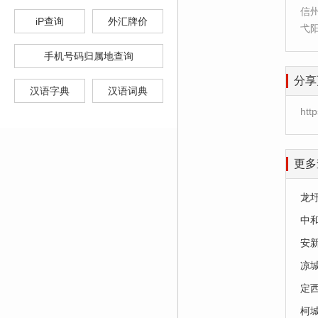
信
iP查询
外汇牌价
弋
手机号码归属地查询
分享
汉语字典
汉语词典
htt
更多
龙
中
安
凉
定
柯