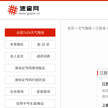
首页
>
天气预报
>
江西省
全国7x24天气预报
本草纲目
歇 后 语
名人名言
成语词典
身份证号码查询验证
江西
身份证号码行政区划
江
南
生肖查询
星座查询
赣
信用卡号生成/验证
上