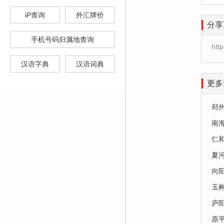
iP查询
外汇牌价
分享
手机号码归属地查询
htt
汉语字典
汉语词典
更多
邳
南
仁
夏
向
玉
庐
原