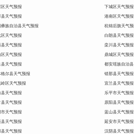
屋区天气预报
下城区天气预报
潭县天气预报
港南区天气预报
涧彝族自治县天气预报
杭锦后旗天气预
化区天气预报
白朗县天气预报
西县天气预报
栾川县天气预报
山区天气预报
鼎城区天气预报
泉县天气预报
都安瑶族自治县
林格尔县天气预报
错那县天气预报
花岭区天气预报
宜兰县天气预报
榆县天气预报
乐平市天气预报
君县天气预报
原阳县天气预报
湖市天气预报
蓝山县天气预报
迈县天气预报
延安市天气预报
都县天气预报
汉阴县天气预报