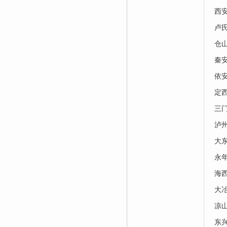
西
卢
仓
秦
依
定
三
泸
大
永
海
大
凉
东