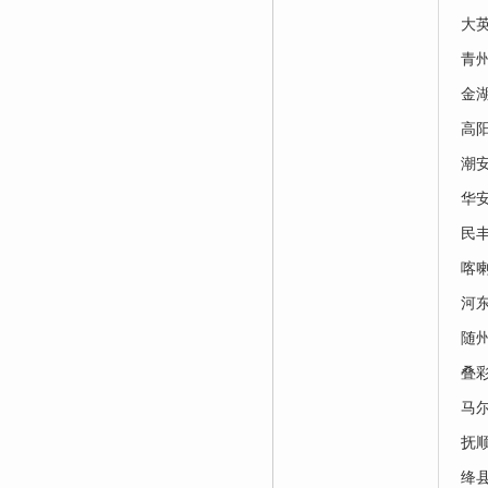
大
青
金
高
潮
华
民
喀
河
随
叠
马
抚
绛