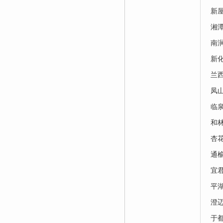
新
湘
南
新
兰
凤
临
和
杏
通
宜
平
澄
于