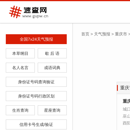
首页
>
天气预报
>
重庆市
全国7x24天气预报
本草纲目
歇 后 语
名人名言
成语词典
身份证号码查询验证
重庆
身份证号码行政区划
重
城
生肖查询
星座查询
巫
酉
信用卡号生成/验证