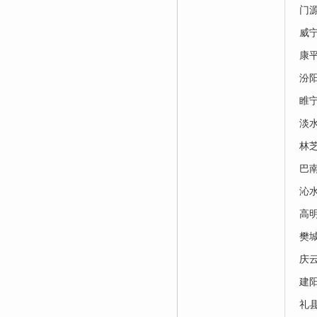
门
威
康
汾
睢
淡
林
巴
沁
高
樊
庆
建
礼