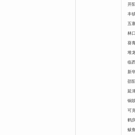
开
丰
五
林
葵
堆
临
新
邵
延
铜
可
鹤
鲅