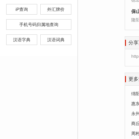
德
iP查询
外汇牌价
保
隆
手机号码归属地查询
汉语字典
汉语词典
分享
htt
更多
绵
惠
永
商
周