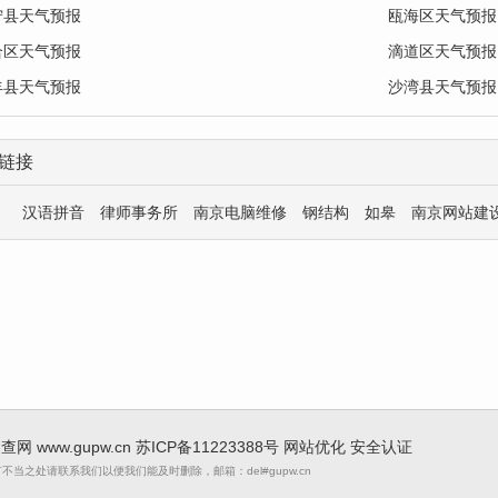
宁县天气预报
瓯海区天气预报
合区天气预报
滴道区天气预报
丰县天气预报
沙湾县天气预报
链接
汉语拼音
律师事务所
南京电脑维修
钢结构
如皋
南京网站建
 速查网
www.gupw.cn
苏ICP备11223388号
网站优化
安全认证
当之处请联系我们以便我们能及时删除，邮箱：del#gupw.cn