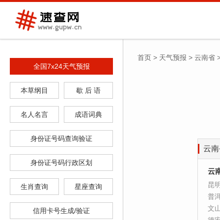
首页
>
天气预报
>
云南省
全国7x24天气预报
本草纲目
歇 后 语
名人名言
成语词典
身份证号码查询验证
云南
身份证号码行政区划
云
昆
生肖查询
星座查询
普
文
信用卡号生成/验证