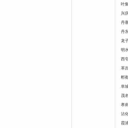
叶
兴
丹
丹
龙
明
西
革
郫
阜
茂
孝
沾
霞