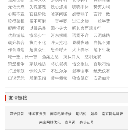
无依无靠
失魂落魄
洗心涤虑
哓哓不休
势穷力竭
心照不宣
官轻势微
嘘寒问暖
孀妻弱子
言行一致
咬得菜根
俗不可耐
一官半职
过江之鲫
一丝半粟
醍醐灌顶
以暴易暴
因小失大
听其言而观其行
优哉游哉
惨绿少年
河东狮吼
语焉不详
云泥殊路
朝升暮合
执而不化
呼天抢地
昼耕夜诵
自愧不如
作舍道边
超度众生
患至呼天
火上弄冰
笔下生花
吃一堑，长一智
刍荛之见
病从口入
慈明无双
鸡鹜相争
家贼难防
将机就机
借交报仇
百般刁难
打退堂鼓
惊蛇入草
不过尔尔
就事论事
绝无仅有
口说无凭
雕阑玉砌
带牛佩犊
狼贪鼠窃
安适如常
友情链接
汉语拼音
律师事务所
南京电脑维修
钢结构
如皋
南京网站建设
南京网站优化
查单词
身份证号