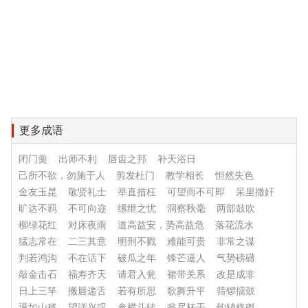
更多成语
闭门羹
出师不利
唇齿之邦
补天浴日
己所不欲，勿施于人
剪发杜门
教学相长
怛然失色
金友玉昆
敬贤礼士
举直措枉
可望而不可即
呆里撒奸
旷达不羁
不可向迩
缧绁之忧
洞察秋毫
两部鼓吹
柳绿花红
对床夜雨
道高益安，势高益危
落花流水
猛志常在
二三其意
明刑不戮
难能可贵
非常之谋
判若鸿沟
不在话下
破瓜之年
锋芒逼人
气势磅礴
敲金击石
福寿齐天
请君入瓮
裙带关系
改是成非
日上三竿
搬唇递舌
若有所思
歌舞升平
筛锣擂鼓
退如山移
望洋兴叹
参横斗转
瓮尽杯干
钩辀格磔