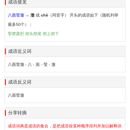
成语接龙
八面莹澈
→
澈
或
chè
（同音字） 开头的成语如下（随机列举
最多50个）：
掣襟露肘
彻头彻尾
彻上彻下
成语近义词
八面莹澈 - 八 - 面 - 莹 - 澈
成语反义词
八面莹澈
分享转摘
成语词典是成语的集合，是把成语按某种顺序排列并加以解释供