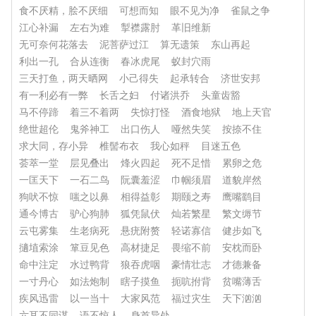
食不厌精，脍不厌细
可想而知
眼不见为净
雀鼠之争
江心补漏
左右为难
掣襟露肘
革旧维新
无可奈何花落去
泥菩萨过江
算无遗策
东山再起
利出一孔
合从连衡
春冰虎尾
蚁封穴雨
三天打鱼，两天晒网
小己得失
起承转合
济世安邦
有一利必有一弊
长舌之妇
付诸洪乔
头童齿豁
马不停蹄
着三不着两
失惊打怪
酒食地狱
地上天官
绝世超伦
鬼斧神工
出口伤人
哑然失笑
按捺不住
求大同，存小异
椎髻布衣
我心如秤
目迷五色
荟萃一堂
层见叠出
烽火四起
死不足惜
累卵之危
一匡天下
一石二鸟
阮囊羞涩
巾帼须眉
道貌岸然
狗吠不惊
嗤之以鼻
相得益彰
期颐之寿
鹰嘴鹞目
通今博古
驴心狗肺
狐凭鼠伏
灿若繁星
繁文缛节
云屯雾集
生老病死
悬疣附赘
轻诺寡信
健步如飞
擿埴索涂
箪豆见色
高材捷足
畏缩不前
安枕而卧
命中注定
水过鸭背
狼吞虎咽
豪情壮志
才德兼备
一寸丹心
如法炮制
瞎子摸鱼
扼吭拊背
贫嘴薄舌
疾风迅雷
以一当十
大家风范
福过灾生
天下汹汹
六耳不同谋
语不惊人
身首异处