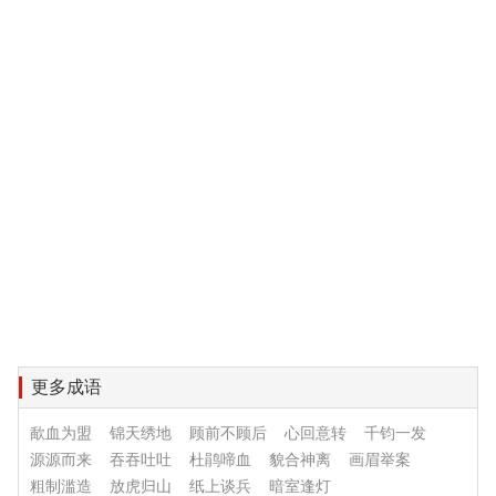
更多成语
歃血为盟
锦天绣地
顾前不顾后
心回意转
千钧一发
源源而来
吞吞吐吐
杜鹃啼血
貌合神离
画眉举案
粗制滥造
放虎归山
纸上谈兵
暗室逢灯