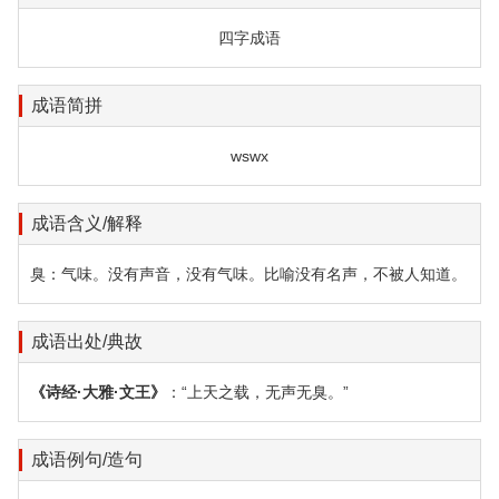
四字成语
成语简拼
wswx
成语含义/解释
臭：气味。没有声音，没有气味。比喻没有名声，不被人知道。
成语出处/典故
《诗经·大雅·文王》
：“上天之载，无声无臭。”
成语例句/造句