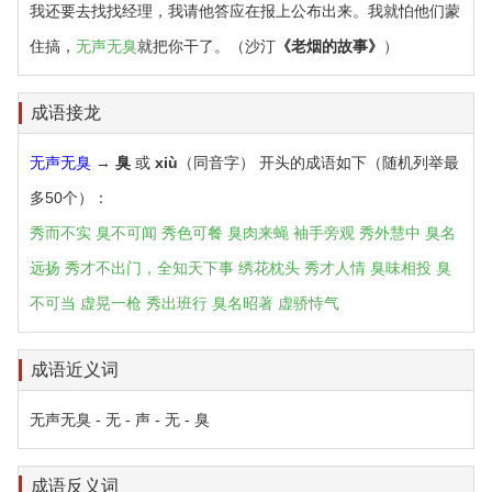
我还要去找找经理，我请他答应在报上公布出来。我就怕他们蒙
住搞，
无声无臭
就把你干了。（沙汀
《老烟的故事》
）
成语接龙
无声无臭
→
臭
或
xiù
（同音字） 开头的成语如下（随机列举最
多50个）：
秀而不实
臭不可闻
秀色可餐
臭肉来蝇
袖手旁观
秀外慧中
臭名
远扬
秀才不出门，全知天下事
绣花枕头
秀才人情
臭味相投
臭
不可当
虚晃一枪
秀出班行
臭名昭著
虚骄恃气
成语近义词
无声无臭 - 无 - 声 - 无 - 臭
成语反义词