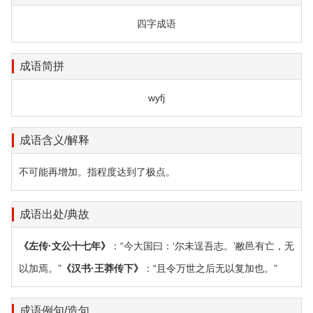
四字成语
成语简拼
wyfj
成语含义/解释
不可能再增加。指程度达到了极点。
成语出处/典故
《左传·文公十七年》
：“今大国曰：‘尔未逞吾志。’敝邑有亡，无
以加焉。”
《汉书·王莽传下》
：“且令万世之后无以复加也。”
成语例句/造句