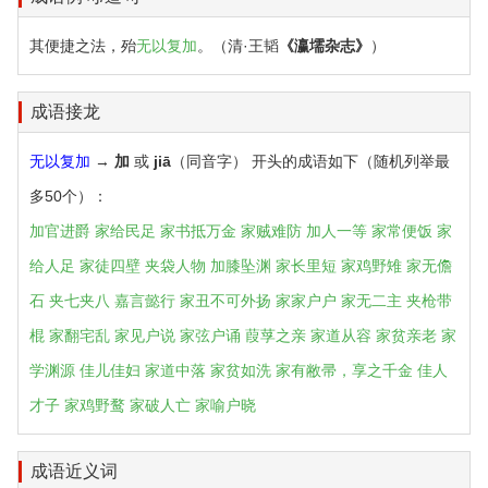
其便捷之法，殆
无以复加
。（清·王韬
《瀛壖杂志》
）
成语接龙
无以复加
→
加
或
jiā
（同音字） 开头的成语如下（随机列举最
多50个）：
加官进爵
家给民足
家书抵万金
家贼难防
加人一等
家常便饭
家
给人足
家徒四壁
夹袋人物
加膝坠渊
家长里短
家鸡野雉
家无儋
石
夹七夹八
嘉言懿行
家丑不可外扬
家家户户
家无二主
夹枪带
棍
家翻宅乱
家见户说
家弦户诵
葭莩之亲
家道从容
家贫亲老
家
学渊源
佳儿佳妇
家道中落
家贫如洗
家有敝帚，享之千金
佳人
才子
家鸡野鹜
家破人亡
家喻户晓
成语近义词