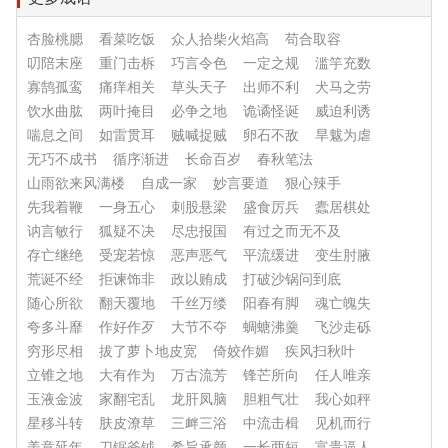
杏脸桃腮
看菜吃饭
众人拾柴火焰高
苟合取容
叨陪末座
重门击柝
巧言令色
一定之规
滥竽充数
寡鹄孤鸾
痛痒相关
草头天子
出师不利
犬马之劳
饮水曲肱
两叶掩目
必争之地
诡谲怪诞
威迫利诱
喘息之间
如雷贯耳
贼喊捉贼
卵石不敌
旱魃为虐
无巧不成书
循序渐进
长命百岁
春秋笔法
山雨欲来风满楼
自成一家
妙言要道
狠心辣手
先我着鞭
一身五心
刺股悬梁
盛食厉兵
蠹居棋处
讷言敏行
狐疑不决
尽忠报国
有过之而无不及
存亡继绝
受宠若惊
恶声恶气
平流缓进
变生肘腋
荒诞不经
拒谏饰非
政以贿成
打破沙锅问到底
随心所欲
翻天覆地
千丝万缕
阳春有脚
魂亡魄失
夸多斗靡
作好作歹
大节不夺
蜩螗沸羹
飞沙走砾
穷形尽相
拔了萝卜地皮宽
倚姣作媚
疾风扫秋叶
立锥之地
大有作为
万古流芳
锋芒所向
任人唯亲
玉液金波
家翻宅乱
龙肝凤脑
胆粗气壮
我心如秤
星移斗转
肤皮潦草
三衅三浴
中流击楫
见机而行
美意延年
刀锯斧钺
希旨承颜
一长两短
富贵逼人