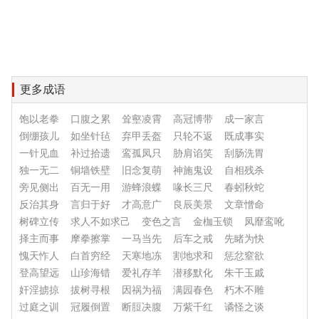
更多成语
饱以老拳
口腹之累
耸壑凌霄
高冠博带
成一家言
倒绷孩儿
如坐针毡
弃甲丢盔
只轮不返
既成事实
一针见血
补过拾遗
鸾孤凤只
胁肩谄笑
刮肠洗胃
独一无二
铜墙铁壁
旧念复萌
神施鬼设
自相残杀
旁见侧出
百无一用
游蜂浪蝶
喙长三尺
春蚓秋蛇
反治其身
言归于好
才高意广
良辰美景
文章憎命
树碑立传
求人不如求己
变色之言
金枷玉锁
凤靡鸾吪
择主而事
摩拳擦掌
一马当先
后车之戒
先睹为快
愧天怍人
白首穷经
天寒地冻
割地求和
惩忿窒欲
登高望远
山珍海错
爱礼存羊
潜移默化
朱干玉戚
奸淫掳掠
拔树寻根
因祸为福
满园春色
朽木不雕
过庭之训
冠履倒置
断脰决腹
万紫千红
谲怪之谈