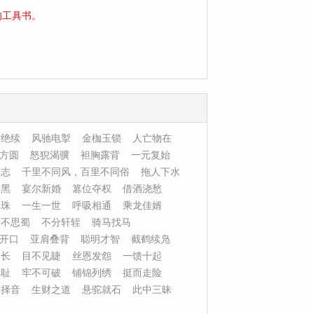
的工具书。
亡绝续
风驰电掣
金枷玉锁
人亡物在
方圆
怒猊渴骥
袒胸露背
一元复始
辨志
千里不同风，百里不同俗
拖人下水
财黑
宴尔新婚
篡位夺权
借酒浇愁
之珠
一生一世
呼吸相通
乘龙佳婿
乐不思蜀
不分轩轾
骑马找马
开口
亚肩叠背
聪明才智
截鹤续凫
助长
目不见睫
丝恩发怨
一馈十起
鲜耻
牢不可破
铺锦列绣
挺而走险
不择音
生财之道
悬驼就石
此中三昧