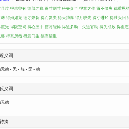
过且过
得未曾有
德薄才疏
得寸则寸
得失参半
得意之作
得不偿失
德重恩
三昧
得婿如龙
德才兼备
得而复失
得天独厚
得月较先
得寸进尺
得胜头回
厚流光
得陇望蜀
得心应手
德薄能鲜
得道多助，失道寡助
得失成败
得鱼忘
双馨
得其所哉
得意门生
德高望重
近义词
德 - 无 - 怨 - 无 - 德
反义词
怨无德
转摘