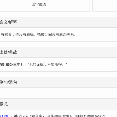
四字成语
含义/解释
没有怨恨，也没有恩德。指彼此间没有恩怨关系。
出处/典故
左传·成公三年》
：“无怨无德，不知所报。”
例句/造句
接龙
怨无德
→
德
或
dé
（同音字） 开头的成语如下（随机列举最多50个）：