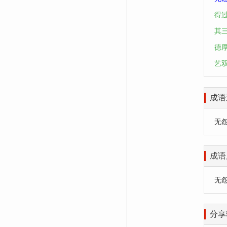
得
其
德
艺
成语
无怨无
成语
无
分享