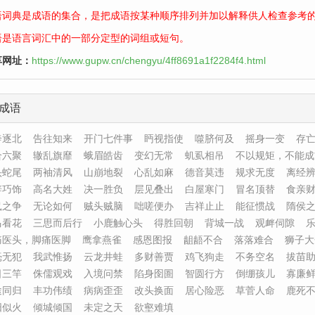
语词典是成语的集合，是把成语按某种顺序排列并加以解释供人检查参考
语是语言词汇中的一部分定型的词组或短句。
享网址：
https://www.gupw.cn/chengyu/4ff8691a1f2284f4.html
成语
奔逐北
告往知来
开门七件事
眄视指使
噬脐何及
摇身一变
存
合六聚
辙乱旗靡
蛾眉皓齿
变幻无常
虮虱相吊
不以规矩，不能成
头蛇尾
两袖清风
山崩地裂
心乱如麻
德音莫违
规求无度
离经
辞巧饰
高名大姓
决一胜负
层见叠出
白屋寒门
冒名顶替
食亲
鼠之争
无论如何
贼头贼脑
咄嗟便办
吉祥止止
能征惯战
隋侯
马看花
三思而后行
小鹿触心头
得胜回朝
背城一战
观衅伺隙
痛医头，脚痛医脚
鹰拿燕雀
感恩图报
龃龉不合
落落难合
狮子大
毫无犯
我武惟扬
云龙井蛙
多财善贾
鸡飞狗走
不务空名
拔苗
日三竿
侏儒观戏
入境问禁
陷身囹圄
智圆行方
倒绷孩儿
寡廉
途同归
丰功伟绩
病病歪歪
改头换面
居心险恶
草菅人命
鹿死
阳似火
倾城倾国
未定之天
欲壑难填