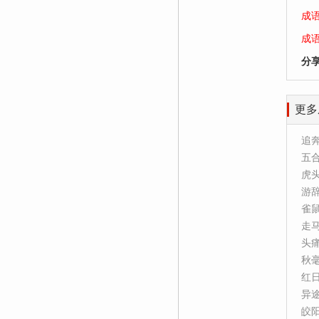
成
成
分
更多
追
五
虎
游
雀
走
头
秋
红
异
皎