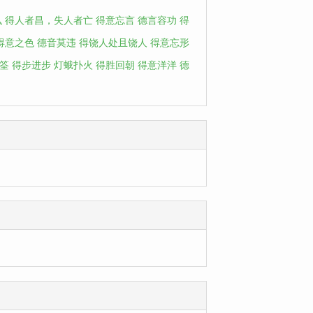
弘
得人者昌，失人者亡
得意忘言
德言容功
得
得意之色
德音莫违
得饶人处且饶人
得意忘形
筌
得步进步
灯蛾扑火
得胜回朝
得意洋洋
德