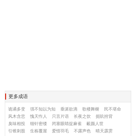
更多成语
诡谲多变
强不知以为知
垂涎欲滴
歌楼舞榭
民不堪命
风木含悲
愧天怍人
只言片语
长夜之饮
扼吭拊背
臭味相投
细针密缕
闭塞眼睛捉麻雀
靦颜人世
引锥刺股
生栋覆屋
爱惜羽毛
不露声色
晴天霹雳