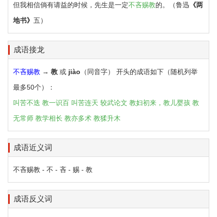
但我相信倘有请益的时候，先生是一定
不吝赐教
的。（鲁迅
《两
地书》
五）
成语接龙
不吝赐教
→
教
或
jiào
（同音字） 开头的成语如下（随机列举
最多50个）：
叫苦不迭
教一识百
叫苦连天
较武论文
教妇初来，教儿婴孩
教
无常师
教学相长
教亦多术
教猱升木
成语近义词
不吝赐教 - 不 - 吝 - 赐 - 教
成语反义词