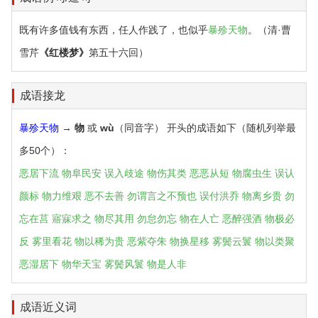
既有许多值钱有东西，任人作践了，也似乎
暴殄天物
。（清·曹
雪芹
《红楼梦》
第五十六回）
成语接龙
暴殄天物
→
物
或
wù
（同音字） 开头的成语如下（随机列举最
多50个）：
恶居下流
物阜民安
误入歧途
物伤其类
恶恶从短
物腐虫生
误认
颜标
物力维艰
恶不去善
勿谓言之不预也
误付洪乔
物离乡贵
勿
忘在莒
寤寐求之
物尽其用
勿怠勿忘
物在人亡
恶醉强酒
物极必
反
雾里看花
物以稀为贵
恶紫夺朱
物换星移
雾鬓云鬟
物以类聚
恶湿居下
物华天宝
雾鬓风鬟
物是人非
成语近义词