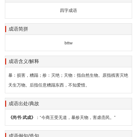
四字成语
成语简拼
bttw
成语含义/解释
暴：损害，糟蹋；殄：灭绝；天物：指自然生物。原指残害灭绝
天生万物。后指任意糟蹋东西，不知爱惜。
成语出处/典故
《尚书·武成》
：“今商王受无道，暴殄天物，害虐烝民。”
成语例句/造句