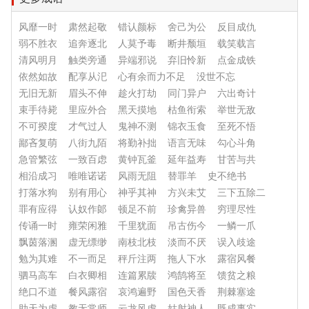
风靡一时
肃然起敬
错认颜标
舍己为公
反目成仇
弱不胜衣
追奔逐北
人莫予毒
断井颓垣
载笑载言
清风明月
触类旁通
异端邪说
弃旧怜新
点金成铁
依然如故
配享从汜
心有余而力不足
没世不忘
无旧无新
眉头不伸
趁火打劫
同门异户
六出奇计
束手待毙
里应外合
黑天摸地
枯鱼衔索
举世无敌
不可揆度
才气过人
鬼神不测
锦衣玉食
至死不悟
鄙吝复萌
八街九陌
将勤补拙
语言无味
勾心斗角
急管繁弦
一致百虑
黄钟瓦釜
延年益寿
甘苦与共
相沿成习
唯唯诺诺
风雨无阻
替罪羊
史不绝书
打落水狗
别有用心
神乎其神
方兴未艾
三下五除二
罪有应得
认奴作郞
顿足不前
珍禽异兽
穷理尽性
传诵一时
雍荣闲雅
千里犹面
吊古伤今
一鳞一爪
飘茵落溷
虚无缥缈
南枝北枝
淡而不厌
误入歧途
勉为其难
不一而足
秤斤注两
拖人下水
露宿风餐
驷马高车
白衣卿相
连篇累牍
鸿鹄将至
馈贫之粮
绝口不道
餐风露宿
哀鸿遍野
国色天香
荆棘塞途
助天为虐
教无常师
云龙风虎
姑射神人
既成事实